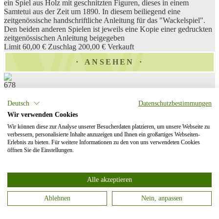
ein Spiel aus Holz mit geschnitzten Figuren, dieses in einem
Samtetui aus der Zeit um 1890. In diesem beiliegend eine
zeitgenössische handschriftliche Anleitung für das "Wackelspiel".
Den beiden anderen Spielen ist jeweils eine Kopie einer gedruckten
zeitgenössischen Anleitung beigegeben
Limit 60,00 €
Zuschlag 200,00 €
Verkauft
ANSEHEN
678
Französisches Biedermeier-Spiel „Les Surprises“.
Französisches Spiel "Les Surprises" ("die Überraschungen"). 12
Deutsch
Datenschutzbestimmungen
Transparentbilder, auf denen, gegen eine Lichtquelle gehalten, ein
Wir verwenden Cookies
vormals vermeintlich unsichtbarer Bildteil sichtbar wird. Die Karten
Wir können diese zur Analyse unserer Besucherdaten platzieren, um unsere Webseite zu
befinden sich jeweils in grüne Faltkarten eingelegt, auf denen auf
verbessern, personalisierte Inhalte anzuzeigen und Ihnen ein großartiges Webseiten-
dem Avers in französischer Sprache ein Bildtitel und innen eine
Erlebnis zu bieten. Für weitere Informationen zu den von uns verwendeten Cookies
kontextualisierende Kurzgeschichte zum Transparentbild abgedruckt
öffnen Sie die Einstellungen.
sind. Zu sehen sind z. B. Spiele mit Silhouetten und Schatten oder
Traumszenen, teils mit historisch-kulturellen Anknüpfungspunkten:
so zeigen zwei Karten beispielsweise Darstellungen von Napoleon
Alle akzeptieren
Bonaparte und eine weitere mit dem Titel "Le Cauchemar" ("der
Alptraum/der Nachtmahr") eine motivische Anlehnung an Johann
Ablehnen
Nein, anpassen
Heinrich Füsslis berühmtes Gemälde "Der Nachtmahr" (1781). In
historischem Schuber
Categories
Limit 150,00 €
Zuschlag 1.300,00 €
Verkauft