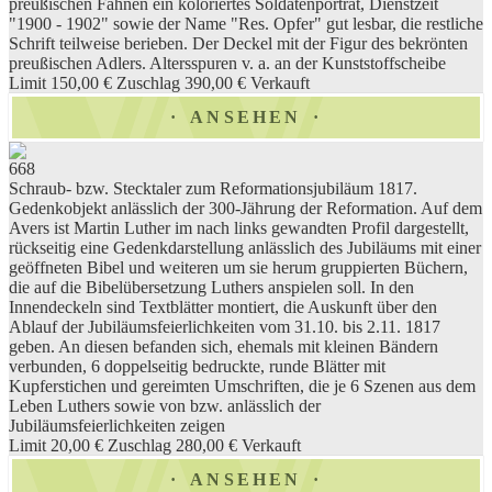
preußischen Fahnen ein koloriertes Soldatenporträt, Dienstzeit
"1900 - 1902" sowie der Name "Res. Opfer" gut lesbar, die restliche
Schrift teilweise berieben. Der Deckel mit der Figur des bekrönten
preußischen Adlers. Altersspuren v. a. an der Kunststoffscheibe
Limit 150,00 €
Zuschlag 390,00 €
Verkauft
ANSEHEN
668
Schraub- bzw. Stecktaler zum Reformationsjubiläum 1817.
Gedenkobjekt anlässlich der 300-Jährung der Reformation. Auf dem
Avers ist Martin Luther im nach links gewandten Profil dargestellt,
rückseitig eine Gedenkdarstellung anlässlich des Jubiläums mit einer
geöffneten Bibel und weiteren um sie herum gruppierten Büchern,
die auf die Bibelübersetzung Luthers anspielen soll. In den
Innendeckeln sind Textblätter montiert, die Auskunft über den
Ablauf der Jubiläumsfeierlichkeiten vom 31.10. bis 2.11. 1817
geben. An diesen befanden sich, ehemals mit kleinen Bändern
verbunden, 6 doppelseitig bedruckte, runde Blätter mit
Kupferstichen und gereimten Umschriften, die je 6 Szenen aus dem
Leben Luthers sowie von bzw. anlässlich der
Jubiläumsfeierlichkeiten zeigen
Limit 20,00 €
Zuschlag 280,00 €
Verkauft
ANSEHEN