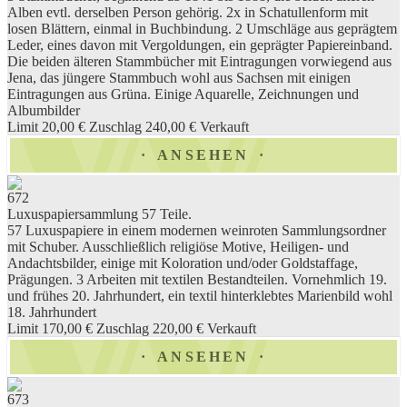
Alben evtl. derselben Person gehörig. 2x in Schatullenform mit
losen Blättern, einmal in Buchbindung. 2 Umschläge aus geprägtem
Leder, eines davon mit Vergoldungen, ein geprägter Papiereinband.
Die beiden älteren Stammbücher mit Eintragungen vorwiegend aus
Jena, das jüngere Stammbuch wohl aus Sachsen mit einigen
Eintragungen aus Grüna. Einige Aquarelle, Zeichnungen und
Albumbilder
Limit 20,00 €
Zuschlag 240,00 €
Verkauft
ANSEHEN
672
Luxuspapiersammlung 57 Teile.
57 Luxuspapiere in einem modernen weinroten Sammlungsordner
mit Schuber. Ausschließlich religiöse Motive, Heiligen- und
Andachtsbilder, einige mit Koloration und/oder Goldstaffage,
Prägungen. 3 Arbeiten mit textilen Bestandteilen. Vornehmlich 19.
und frühes 20. Jahrhundert, ein textil hinterklebtes Marienbild wohl
18. Jahrhundert
Limit 170,00 €
Zuschlag 220,00 €
Verkauft
ANSEHEN
673