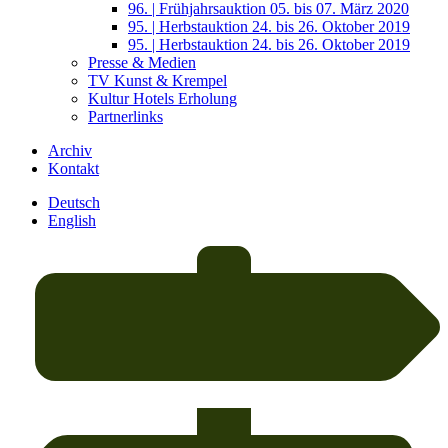
96. | Frühjahrsauktion 05. bis 07. März 2020
95. | Herbstauktion 24. bis 26. Oktober 2019
95. | Herbstauktion 24. bis 26. Oktober 2019
Presse & Medien
TV Kunst & Krempel
Kultur Hotels Erholung
Partnerlinks
Archiv
Kontakt
Deutsch
English