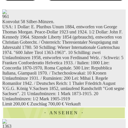
961
Konvolut 58 Silber-Münzen.
USA: 1 Dollar: E. Pluribus Unum 1884, entworfen von George
Thomas Morgan. Peace-Dollar 1923 und 1924. 1/2 Dollar: John F.
Kennedy 1964. Sitzende Liberty 1854 (gebraucht), entworfen von
Christian Gobrecht. / Österreich: Theresientaler Neuprägung mit
Jahreszahl 1780. 50 Schilling: Wiener Internationale Gartenschau
1974. "600 Jahre Tirol 1363-1963". 10 Schilling: zwei
Umlaufmünzen 1958, entworfen von Ferdinand Welz. / Schweiz: 5
Franken Confoederatio Helvetica 1933. / Italien: 1000 Lire:
Concordia 1870-1970, Roma Capitale. 500 Lire: Repubblica
Italiana, Giampaoli 1970. / Tschechoslowakai: 10 Kronen
Umlaufmünze 1931. / Rumänien: 200 Lei: Mihai I. Regele
Romanilor 1942. / Deutsches Reich: 1 Thaler Friedrich August
V.G.G. König V.Sachsen 1852, umlaufend Randschrift "Gott segne
Sachsen". 21 Umlaufmünzen: 1 Mark 1873-1915. 20
Umlaufmünzen: 1/2 Mark 1905-1919
Limit 200,00 €
Zuschlag 700,00 €
Verkauft
ANSEHEN
1363