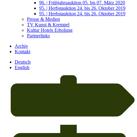
96. | Frühjahrsauktion 05. bis 07. März 2020
95. | Herbstauktion 24. bis 26. Oktober 2019
95. | Herbstauktion 24. bis 26. Oktober 2019
Presse & Medien
TV Kunst & Krempel
Kultur Hotels Erholung
Partnerlinks
Archiv
Kontakt
Deutsch
English