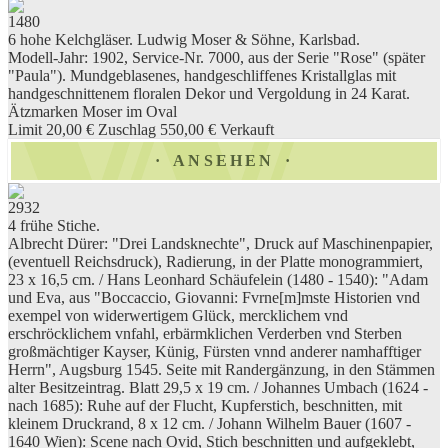
1480
6 hohe Kelchgläser. Ludwig Moser & Söhne, Karlsbad.
Modell-Jahr: 1902, Service-Nr. 7000, aus der Serie "Rose" (später
"Paula"). Mundgeblasenes, handgeschliffenes Kristallglas mit
handgeschnittenem floralen Dekor und Vergoldung in 24 Karat.
Ätzmarken Moser im Oval
Limit 20,00 €
Zuschlag 550,00 €
Verkauft
ANSEHEN
2932
4 frühe Stiche.
Albrecht Dürer: "Drei Landsknechte", Druck auf Maschinenpapier,
(eventuell Reichsdruck), Radierung, in der Platte monogrammiert,
23 x 16,5 cm. / Hans Leonhard Schäufelein (1480 - 1540): "Adam
und Eva, aus "Boccaccio, Giovanni: Fvrne[m]mste Historien vnd
exempel von widerwertigem Glück, mercklichem vnd
erschröcklichem vnfahl, erbärmklichen Verderben vnd Sterben
großmächtiger Kayser, Künig, Fürsten vnnd anderer namhafftiger
Herrn", Augsburg 1545. Seite mit Randergänzung, in den Stämmen
alter Besitzeintrag. Blatt 29,5 x 19 cm. / Johannes Umbach (1624 -
nach 1685): Ruhe auf der Flucht, Kupferstich, beschnitten, mit
kleinem Druckrand, 8 x 12 cm. / Johann Wilhelm Bauer (1607 -
1640 Wien): Scene nach Ovid, Stich beschnitten und aufgeklebt,