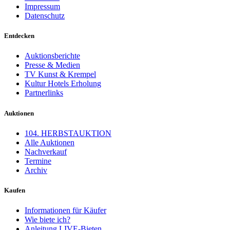
Impressum
Datenschutz
Entdecken
Auktionsberichte
Presse & Medien
TV Kunst & Krempel
Kultur Hotels Erholung
Partnerlinks
Auktionen
104. HERBSTAUKTION
Alle Auktionen
Nachverkauf
Termine
Archiv
Kaufen
Informationen für Käufer
Wie biete ich?
Anleitung LIVE-Bieten