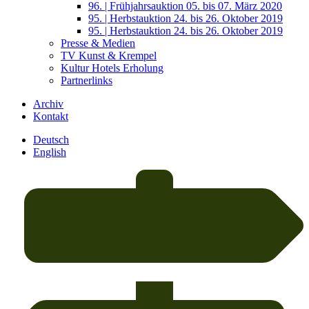
96. | Frühjahrsauktion 05. bis 07. März 2020
95. | Herbstauktion 24. bis 26. Oktober 2019
95. | Herbstauktion 24. bis 26. Oktober 2019
Presse & Medien
TV Kunst & Krempel
Kultur Hotels Erholung
Partnerlinks
Archiv
Kontakt
Deutsch
English