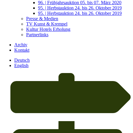
96. | Frühjahrsauktion 05. bis 07. März 2020
95. | Herbstauktion 24. bis 26. Oktober 2019
95. | Herbstauktion 24. bis 26. Oktober 2019
Presse & Medien
TV Kunst & Krempel
Kultur Hotels Erholung
Partnerlinks
Archiv
Kontakt
Deutsch
English