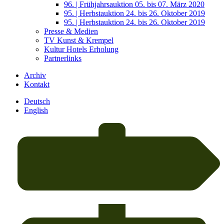
96. | Frühjahrsauktion 05. bis 07. März 2020
95. | Herbstauktion 24. bis 26. Oktober 2019
95. | Herbstauktion 24. bis 26. Oktober 2019
Presse & Medien
TV Kunst & Krempel
Kultur Hotels Erholung
Partnerlinks
Archiv
Kontakt
Deutsch
English