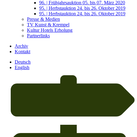
96. | Frühjahrsauktion 05. bis 07. März 2020
95. | Herbstauktion 24. bis 26. Oktober 2019
95. | Herbstauktion 24. bis 26. Oktober 2019
Presse & Medien
TV Kunst & Krempel
Kultur Hotels Erholung
Partnerlinks
Archiv
Kontakt
Deutsch
English