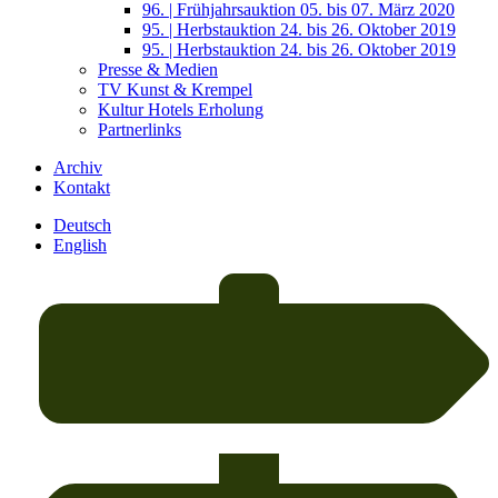
96. | Frühjahrsauktion 05. bis 07. März 2020
95. | Herbstauktion 24. bis 26. Oktober 2019
95. | Herbstauktion 24. bis 26. Oktober 2019
Presse & Medien
TV Kunst & Krempel
Kultur Hotels Erholung
Partnerlinks
Archiv
Kontakt
Deutsch
English