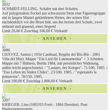
2032
SCHMIDT-FELLING. Schäfer mit drei Schafen.
Auf polygonalem Sockel aus schwarzem Stein eine Figurengruppe
mit in langen Mantel gekleidetem Hirten, der seinen Hut
nachdenklich vor der Brust hält, um ihn herum drei Schafe, zwei
stehend und grasend, eines liegend
Limit 20,00 €
Zuschlag 100,00 €
Verkauft
ANSEHEN
3086
CHÁVEZ, Santos ( 1934 Canihual, Región del Bío-Bío - 2001
Viña del Mar). Mappe "Ein Lied für Lateinamerika" + 3 Arbeiten.
Mappe mit 7 Blättern, Berlin 1984, mit persönlicher Widmung,
außen leicht angeschmutzt. / "Lautaro, der Krieger", 71/100, 1985. /
"Das Leben im Süden Chiles", 23/100, 1985. / "esperando la
primavera", 78/150, 1985.
Limit 100,00 €
Zuschlag 1.800,00 €
Verkauft
ANSEHEN
3207
KRIEGER, Lina (1802/03 Forst - 1884 Dresden). Paar
Biedermeierporträts.