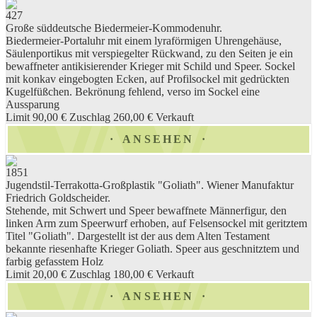
427
Große süddeutsche Biedermeier-Kommodenuhr.
Biedermeier-Portaluhr mit einem lyraförmigen Uhrengehäuse,
Säulenportikus mit verspiegelter Rückwand, zu den Seiten je ein
bewaffneter antikisierender Krieger mit Schild und Speer. Sockel
mit konkav eingebogten Ecken, auf Profilsockel mit gedrückten
Kugelfüßchen. Bekrönung fehlend, verso im Sockel eine
Aussparung
Limit 90,00 €
Zuschlag 260,00 €
Verkauft
ANSEHEN
1851
Jugendstil-Terrakotta-Großplastik "Goliath". Wiener Manufaktur
Friedrich Goldscheider.
Stehende, mit Schwert und Speer bewaffnete Männerfigur, den
linken Arm zum Speerwurf erhoben, auf Felsensockel mit geritztem
Titel "Goliath". Dargestellt ist der aus dem Alten Testament
bekannte riesenhafte Krieger Goliath. Speer aus geschnitztem und
farbig gefasstem Holz
Limit 20,00 €
Zuschlag 180,00 €
Verkauft
ANSEHEN