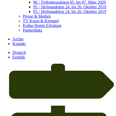
96. | Frühjahrsauktion 05. bis 07. März 2020
95. | Herbstauktion 24. bis 26. Oktober 2019
95. | Herbstauktion 24. bis 26. Oktober 2019
Presse & Medien
TV Kunst & Krempel
Kultur Hotels Erholung
Partnerlinks
Archiv
Kontakt
Deutsch
English