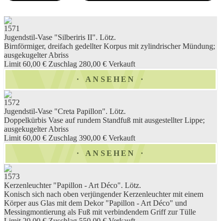
1571
Jugendstil-Vase "Silberiris II". Lötz.
Birnförmiger, dreifach gedellter Korpus mit zylindrischer Mündung;
ausgekugelter Abriss
Limit 60,00 €
Zuschlag 280,00 €
Verkauft
ANSEHEN
1572
Jugendstil-Vase "Creta Papillon". Lötz.
Doppelkürbis Vase auf rundem Standfuß mit ausgestellter Lippe;
ausgekugelter Abriss
Limit 60,00 €
Zuschlag 390,00 €
Verkauft
ANSEHEN
1573
Kerzenleuchter "Papillon - Art Déco". Lötz.
Konisch sich nach oben verjüngender Kerzenleuchter mit einem
Körper aus Glas mit dem Dekor "Papillon - Art Déco" und
Messingmontierung als Fuß mit verbindendem Griff zur Tülle
Limit 20,00 €
Zuschlag 550,00 €
Verkauft