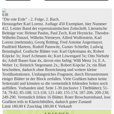
638
"Die rote Erde" - 2. Folge, 2. Buch.
Herausgeber Karl Lorenz. Auflage 450 Exemplare, hier Nummer
412. Letzter Band der expressionistischen Zeitschrift. Literarische
Beiträge von: Helmut Paulus, Paul Zech, Kurt Heynicke, Theodor-
Wilhelm Danzel, Wilhelm Niemeyer, Alfred Wolfenstein, Karl
Lorenz (mehrmals), Georg Britting, Fred Antoine Angermayer,
Paulfried Martens, Rudolf Pannwitz, Gustav Schiefler, Ludwig
Benninghof. Grafische Blätter von: Karl Opfermann 4x; Robert
Köpcke 3x; Josef Achmann 4x; Kurt Löwengard 5x; Otto Niebuhr
4x; Adolf Bauer-Saar 4x, davon eins farbig; Willi Menz 1x; E.A.
Weber 1x; Heinrich Stegemann 2x,; Robert Köpcke 2x; ein Blatt
beschnitten, dadurch ohne Bezeichnung und weitere kleine
Textillustrationen. Umfangreiches Fragment, durch Heraustrennen
einiger Blätter ist der Block zerfallen. Viele Grafiken haben keine
Seitenzahl und könnten so die vermeintlich fehlenden Seiten noch
auffüllen. Vorhanden sind: Seite 1-39 (inclusive 3 Titelblätter); 51-
74; 79-82; 85-108; 113-118; 121-140; 155-174; 187-206; 209-238;
249-290. Vermutlich fehlen 16 Blätter. Roter Broschureinband, lose
Grafiken teils in Klarsichthüllen, dadurch guter Zustand
Limit 180,00 €
Zuschlag 180,00 €
Verkauft