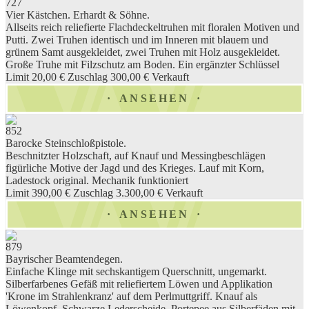
727
Vier Kästchen. Erhardt & Söhne.
Allseits reich reliefierte Flachdeckeltruhen mit floralen Motiven und
Putti. Zwei Truhen identisch und im Inneren mit blauem und
grünem Samt ausgekleidet, zwei Truhen mit Holz ausgekleidet.
Große Truhe mit Filzschutz am Boden. Ein ergänzter Schlüssel
Limit 20,00 €
Zuschlag 300,00 €
Verkauft
ANSEHEN
852
Barocke Steinschloßpistole.
Beschnitzter Holzschaft, auf Knauf und Messingbeschlägen
figürliche Motive der Jagd und des Krieges. Lauf mit Korn,
Ladestock original. Mechanik funktioniert
Limit 390,00 €
Zuschlag 3.300,00 €
Verkauft
ANSEHEN
879
Bayrischer Beamtendegen.
Einfache Klinge mit sechskantigem Querschnitt, ungemarkt.
Silberfarbenes Gefäß mit reliefiertem Löwen und Applikation
'Krone im Strahlenkranz' auf dem Perlmuttgriff. Knauf als
Löwenkopf. Schwarze Lederscheide. Portepee aus Silberfäden mit