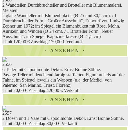
2 Wandteller, Durchbruchteller und Brotteller mit Blumenmalerei.
Meissen.
2 glatte Wandteller mit Blumenbuketts (Ø 25 und 30,5 cm). / 1
Durchbruchteller Form "Großer Ausschnitt", Entwurf von Ludwig
Zepner um 1972; im Spiegel ein Blumenbukett mit Rose, Mohn,
Aurikeln und Winden (Ø 24 cm). / 1 Brotteller Form "Neuer
Ausschnitt", im Spiegel Kapuzinerkresse (Ø 21,5 cm)
Limit 120,00 €
Zuschlag 170,00 €
Verkauft
ANSEHEN
2556
6 Teller mit Capodimonte-Dekor. Ernst Bohne Söhne.
Passige Teller mit leuchtend farbig staffierten Figurenreliefs auf der
Fahne, im Spiegel jeweils ein Wappen (u.a. der Medici, von
Palermo, San Marino, Triest, Florenz)
Limit 20,00 €
Zuschlag 420,00 €
Verkauft
ANSEHEN
2557
2 Dosen und 1 Vase mit Capodimonte-Dekor. Ernst Bohne Söhne.
Limit 20,00 €
Zuschlag 80,00 €
Verkauft