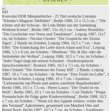
ANSEHEN
643
Konvolut DDR Miniaturbücher - 25 Titel erotische Literatur.
"Klemke's Magazin Titelbilder", Berlin 1986, 15 x 11,5 cm. / "Die
schöne und der Schwan - 66 Leda Bilder aus der Sammlung
Wolfram Körner", Berlin 1987, 15x 10,5 cm. / Aubrey Beardsley:
"Die Geschichte von Venus und Tannhäuser", Leipzig 1987, 11x7
cm, im Schuber. / Nicolas Chorier: "Die Gespräche der Aloisia
Sigea", 2 Bände im Schuber, Leipzig 1984, 10,5 x 7 cm. / Jean
Effel: "Die Entdeckung der Liebe durch Adam und Eva", Leipzig
1986, 1,5 x 8 cm, im Schuber. / Mirabeau: "Hic & Hec oder die
Stufenleiter der Wollust", Leipzig 1988, 10,5 x 7 cm, im Schuber. /
"Jeder Vogel singt mit seinem Schnabel - Nordeuropäische
Spruchweisheiten", Rostock 1985, 10,5 x 7,5 cm, im Schuber. /
John Cleland: "Die Abenteuer der Fanny Hill", 2 Bände, Leipzig
1987, 10 x 7 cm, im Schuber. / de Nerciat: "Den Teufel im Leibe", 3
Bände im Schuber, Leipzig 1986, 10 x 7 cm. / Apuleius:
"Liebesnächte mit Photis und andere unerhörte Begebenheiten",
Berlin 1986, 10,5 x 7,5 cm. / Pierre Louys: "Der Teufel ist ein
Weib", Berlin 1985, 10 x 7 cm im Schuber. / Carl Timlich: "Priaps
Normalschule dir Folge guter Kindererziehung", Berlin 1988, 10,5
x 7 cm. im Schuber. / "Wenn ich den Appetit verliere, verlier den
den Verstand" Aphorismen, gesammelt von Manfred Otto und
Bernd Bock, Berlin 1987, 10,5 x 7 cm, im Schuber. / Apollinaire: