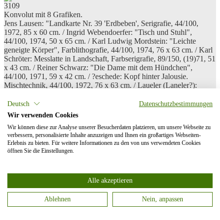
3109
Konvolut mit 8 Grafiken.
Jens Lausen: "Landkarte Nr. 39 'Erdbeben', Serigrafie, 44/100,
1972, 85 x 60 cm. / Ingrid Webendoerfer: "Tisch und Stuhl",
44/100, 1974, 50 x 65 cm. / Karl Ludwig Mordstein: "Leichte
geneigte Körper", Farblithografie, 44/100, 1974, 76 x 63 cm. / Karl
Schröter: Messlatte in Landschaft, Farbserigrafie, 89/150, (19)71, 51
x 43 cm. / Reiner Schwarz: "Die Dame mit dem Hündchen",
44/100, 1971, 59 x 42 cm. / ?eschede: Kopf hinter Jalousie.
Mischtechnik, 44/100, 1972, 76 x 63 cm. / Laueler (Laneler?):
Spiegelnde Op-Art, Serigrafie auf spiegelnder Folie, 45/50, (19)73,
59 x 59 cm. / Bodo Schramm: Konstruktion mit Glühbirnen,
Deutsch
Datenschutzbestimmungen
Serigrafie, 31/130, 1971, 65 x 50 cm
Wir verwenden Cookies
Limit 150,00 €
Zuschlag 150,00 €
Verkauft
Wir können diese zur Analyse unserer Besucherdaten platzieren, um unsere Webseite zu
ANSEHEN
verbessern, personalisierte Inhalte anzuzeigen und Ihnen ein großartiges Webseiten-
Erlebnis zu bieten. Für weitere Informationen zu den von uns verwendeten Cookies
öffnen Sie die Einstellungen.
3133
WILDING, Ludwig (1927 - 2010). Ohne Titel.
Auflage 70/100. Mit Abstand übereinandergelegte Folien mit
Alle akzeptieren
Strichmustern
Limit 460,00 €
Zuschlag 650,00 €
Verkauft
Ablehnen
Nein, anpassen
ANSEHEN
Categories