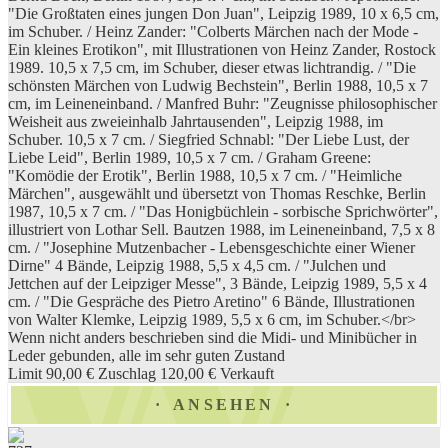
"Die Großtaten eines jungen Don Juan", Leipzig 1989, 10 x 6,5 cm,
im Schuber. / Heinz Zander: "Colberts Märchen nach der Mode -
Ein kleines Erotikon", mit Illustrationen von Heinz Zander, Rostock
1989. 10,5 x 7,5 cm, im Schuber, dieser etwas lichtrandig. / "Die
schönsten Märchen von Ludwig Bechstein", Berlin 1988, 10,5 x 7
cm, im Leineneinband. / Manfred Buhr: "Zeugnisse philosophischer
Weisheit aus zweieinhalb Jahrtausenden", Leipzig 1988, im
Schuber. 10,5 x 7 cm. / Siegfried Schnabl: "Der Liebe Lust, der
Liebe Leid", Berlin 1989, 10,5 x 7 cm. / Graham Greene:
"Komödie der Erotik", Berlin 1988, 10,5 x 7 cm. / "Heimliche
Märchen", ausgewählt und übersetzt von Thomas Reschke, Berlin
1987, 10,5 x 7 cm. / "Das Honigbüchlein - sorbische Sprichwörter",
illustriert von Lothar Sell. Bautzen 1988, im Leineneinband, 7,5 x 8
cm. / "Josephine Mutzenbacher - Lebensgeschichte einer Wiener
Dirne" 4 Bände, Leipzig 1988, 5,5 x 4,5 cm. / "Julchen und
Jettchen auf der Leipziger Messe", 3 Bände, Leipzig 1989, 5,5 x 4
cm. / "Die Gespräche des Pietro Aretino" 6 Bände, Illustrationen
von Walter Klemke, Leipzig 1989, 5,5 x 6 cm, im Schuber.</br>
Wenn nicht anders beschrieben sind die Midi- und Minibücher in
Leder gebunden, alle im sehr guten Zustand
Limit 90,00 €
Zuschlag 120,00 €
Verkauft
ANSEHEN