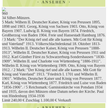
ANSEHEN
960
34 Silber-Münzen.
5 Mark: Wilhem II. Deutscher Kaiser, König von Preussen 1895,
1898 und 1903. Georg, König von Sachsen 1903. Otto, König von
Bayern 1907. Ludwig II. König von Bayern 1874. Friedrich,
Großherzog von Baden 1904. Freie und Hansestadt Hamburg 1876.
/ 3 Mark: "Der König rief und alle alle kamen. Mit Gott für König
und Vaterland" 1913. Völkerschlachtdenkmal 18. Oktober 1813-
1913. Wilhelm II. Deutscher Kaiser, König von Preussen "1888-
1913", Wilhelm II. Deutscher Kaiser, König von Preussen 1911 und
1912. Karl Günther Fürst zu Schwarzerburg-Sondershausen "1830-
1909". Wilhelm II. und Charlotte von Württemberg "1886-1911".
Wilhelm II. König von Württemberg 1909. Otto, König von Bayern
1912. / 2 Mark: "Der König rief und alle alle kamen. Mit Gott für
König und Vaterland" 1913. "Friedrich I. 1701 und Wilhelm II.
1901". Wilhelm, Deutscher Kaiser und König von Preussen 1877.
Karl, König von Württemberg 1877. Friedrich und Luise von Baden
"1856-1906". / 5 Reichsmark: Garnisionkirche von Potsdam 1934
und 1935, davon drei Münzen ohne Datum neben der Kirche. Paul
von Hindenburg 1934-1936
Limit 240,00 €
Zuschlag 1.100,00 €
Verkauft
ANSEHEN