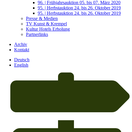
96. | Frühjahrsauktion 05. bis 07. März 2020
95. | Herbstauktion 24. bis 26. Oktober 2019
95. | Herbstauktion 24. bis 26. Oktober 2019
Presse & Medien
TV Kunst & Krempel
Kultur Hotels Erholung
Partnerlinks
Archiv
Kontakt
Deutsch
English