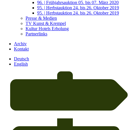
96. | Frühjahrsauktion 05. bis 07. März 2020
95. | Herbstauktion 24. bis 26. Oktober 2019
95. | Herbstauktion 24. bis 26. Oktober 2019
Presse & Medien
TV Kunst & Krempel
Kultur Hotels Erholung
Partnerlinks
Archiv
Kontakt
Deutsch
English