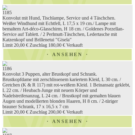
1185
Konvolut mit Hund, Tischlampe, Service und 4 Täschchen.
Weißer Windhund mit Echtfell, L 17,5 x 19 cm./ Lampe mit
bemaltem Art-déco-Glasschirm, H 18 cm. / Goldenes Porzellan-
Service auf Tablett. / 2 Perlmutt-Täschchen, Ledertasche mit
Katzenkopf und Brillenetui "Gisela"
Limit 20,00 €
Zuschlag 180,00 €
Verkauft
ANSEHEN
1186
Konvolut 3 Puppen, alter Brustkopf und Schrank.
Brustkopfdame mit zerschlissenem kariertem Kleid, L 30 cm. /
Gretchen (K & R 117) mit rot-weißem Kleid. 1 Beinansatz geklebt,
L 22 cm. / Heubach-Junge mit neuem Körper und
Nadelstreifenanzug, L 24 cm. / Brustkopf mit gemalten blauen
Augen und modellierten blonden Haaren, H 8 cm. / 2-türiger
brauner Schrank, 17 x 16,5 x 7 cm
Limit 20,00 €
Zuschlag 200,00 €
Verkauft
ANSEHEN