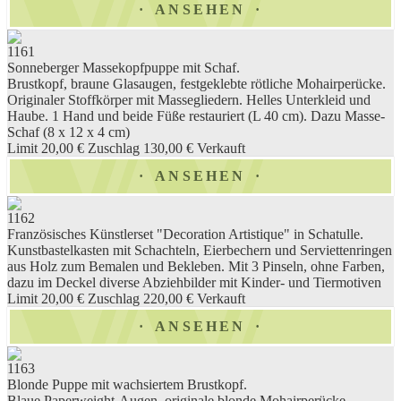
ANSEHEN
1161
Sonneberger Massekopfpuppe mit Schaf.
Brustkopf, braune Glasaugen, festgeklebte rötliche Mohairperücke.
Originaler Stoffkörper mit Massegliedern. Helles Unterkleid und
Haube. 1 Hand und beide Füße restauriert (L 40 cm). Dazu Masse-
Schaf (8 x 12 x 4 cm)
Limit 20,00 €
Zuschlag 130,00 €
Verkauft
ANSEHEN
1162
Französisches Künstlerset "Decoration Artistique" in Schatulle.
Kunstbastelkasten mit Schachteln, Eierbechern und Serviettenringen
aus Holz zum Bemalen und Bekleben. Mit 3 Pinseln, ohne Farben,
dazu im Deckel diverse Abziehbilder mit Kinder- und Tiermotiven
Limit 20,00 €
Zuschlag 220,00 €
Verkauft
ANSEHEN
1163
Blonde Puppe mit wachsiertem Brustkopf.
Blaue Paperweight-Augen, originale blonde Mohairperücke,