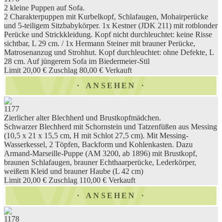
2 kleine Puppen auf Sofa.
2 Charakterpuppen mit Kurbelkopf, Schlafaugen, Mohairperücke
und 5-teiligem Sitzbabykörper. 1x Kestner (JDK 211) mit rotblonder
Perücke und Strickkleidung. Kopf nicht durchleuchtet: keine Risse
sichtbar, L 29 cm. / 1x Hermann Steiner mit brauner Perücke,
Matrosenanzug und Strohhut. Kopf durchleuchtet: ohne Defekte, L
28 cm. Auf jüngerem Sofa im Biedermeier-Stil
Limit 20,00 €
Zuschlag 80,00 €
Verkauft
ANSEHEN
1177
Zierlicher alter Blechherd und Brustkopfmädchen.
Schwarzer Blechherd mit Schornstein und Tatzenfüßen aus Messing
(10,5 x 21 x 15,5 cm, H mit Schlot 27,5 cm). Mit Messing-
Wasserkessel, 2 Töpfen, Backform und Kohlenkasten. Dazu
Armand-Marseille-Puppe (AM 3200, ab 1896) mit Brustkopf,
braunen Schlafaugen, brauner Echthaarperücke, Lederkörper,
weißem Kleid und brauner Haube (L 42 cm)
Limit 20,00 €
Zuschlag 110,00 €
Verkauft
ANSEHEN
1178