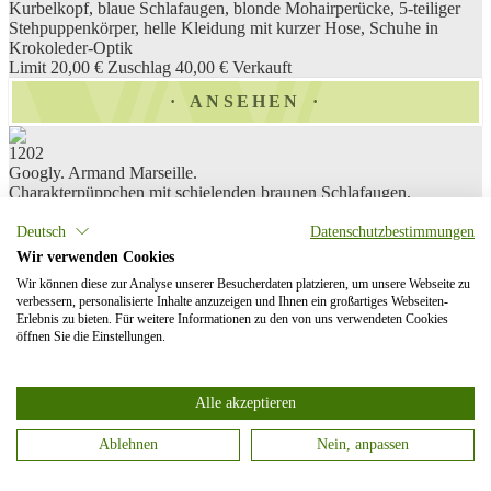
Kurbelkopf, blaue Schlafaugen, blonde Mohairperücke, 5-teiliger
Stehpuppenkörper, helle Kleidung mit kurzer Hose, Schuhe in
Krokoleder-Optik
Limit 20,00 €
Zuschlag 40,00 €
Verkauft
ANSEHEN
1202
Googly. Armand Marseille.
Charakterpüppchen mit schielenden braunen Schlafaugen,
geschlossenem Mund, blonder Mohairperücke und 5-teiligem
Stehpuppenkörper mit gemalten Schuhen. Orangefarbenes Kleid,
Deutsch
Datenschutzbestimmungen
rotgemusterte Schürze, Halstuch und Haube
Wir verwenden Cookies
Limit 20,00 €
Zuschlag 300,00 €
Verkauft
Wir können diese zur Analyse unserer Besucherdaten platzieren, um unsere Webseite zu
verbessern, personalisierte Inhalte anzuzeigen und Ihnen ein großartiges Webseiten-
ANSEHEN
Erlebnis zu bieten. Für weitere Informationen zu den von uns verwendeten Cookies
öffnen Sie die Einstellungen.
1203
Googly in blauer Samtkleidung. Armand Marseille.
Charakterpüppchen mit festen blauen Schielaugen, geschlossenem
Alle akzeptieren
Mund, blonder Mohairperücke, 5-teiligem Sitzbabykörper und
dunkelblauem Samtanzug
Ablehnen
Nein, anpassen
Limit 20,00 €
Zuschlag 190,00 €
Verkauft
Categories
ANSEHEN