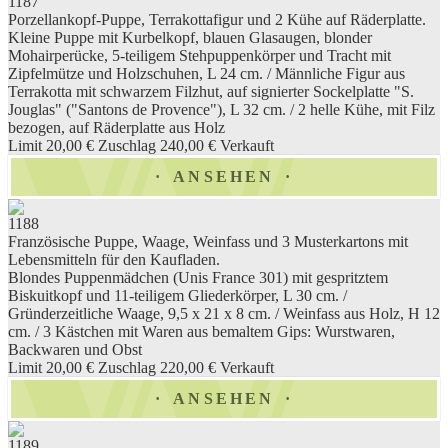
1187
Porzellankopf-Puppe, Terrakottafigur und 2 Kühe auf Räderplatte.
Kleine Puppe mit Kurbelkopf, blauen Glasaugen, blonder
Mohairperücke, 5-teiligem Stehpuppenkörper und Tracht mit
Zipfelmütze und Holzschuhen, L 24 cm. / Männliche Figur aus
Terrakotta mit schwarzem Filzhut, auf signierter Sockelplatte "S.
Jouglas" ("Santons de Provence"), L 32 cm. / 2 helle Kühe, mit Filz
bezogen, auf Räderplatte aus Holz
Limit 20,00 €
Zuschlag 240,00 €
Verkauft
ANSEHEN
1188
Französische Puppe, Waage, Weinfass und 3 Musterkartons mit
Lebensmitteln für den Kaufladen.
Blondes Puppenmädchen (Unis France 301) mit gespritztem
Biskuitkopf und 11-teiligem Gliederkörper, L 30 cm. /
Gründerzeitliche Waage, 9,5 x 21 x 8 cm. / Weinfass aus Holz, H 12
cm. / 3 Kästchen mit Waren aus bemaltem Gips: Wurstwaren,
Backwaren und Obst
Limit 20,00 €
Zuschlag 220,00 €
Verkauft
ANSEHEN
1189