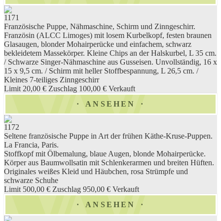
1171
Französische Puppe, Nähmaschine, Schirm und Zinngeschirr.
Französin (ALCC Limoges) mit losem Kurbelkopf, festen braunen
Glasaugen, blonder Mohairperücke und einfachem, schwarz
bekleidetem Massekörper. Kleine Chips an der Halskurbel, L 35 cm.
/ Schwarze Singer-Nähmaschine aus Gusseisen. Unvollständig, 16 x
15 x 9,5 cm. / Schirm mit heller Stoffbespannung, L 26,5 cm. /
Kleines 7-teiliges Zinngeschirr
Limit 20,00 €
Zuschlag 100,00 €
Verkauft
ANSEHEN
1172
Seltene französische Puppe in Art der frühen Käthe-Kruse-Puppen.
La Francia, Paris.
Stoffkopf mit Ölbemalung, blaue Augen, blonde Mohairperücke.
Körper aus Baumwollsatin mit Schlenkerarmen und breiten Hüften.
Originales weißes Kleid und Häubchen, rosa Strümpfe und
schwarze Schuhe
Limit 500,00 €
Zuschlag 950,00 €
Verkauft
ANSEHEN