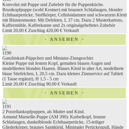
Konvolut mit Puppe und Zubehör für die Puppenküche.
Brustkopfpuppe (wohl Kestner) mit braunen Schlafaugen, blonder
Echthaarperücke, Stoffkörper, Celluloidarmen und schwarzem Kleid
mit Blumenmuster. Mit Defekten, L 37 cm. Dazu 2 Musterkartons,
Kaffeemühle, Kaffeekanne und 2x originalgeheftetes Zubehör
Limit 20,00 €
Zuschlag 420,00 €
Verkauft
ANSEHEN
1190
Ganzbiskuit-Püppchen und Miniatur-Zinngeschirr.
Kleine Puppe mit festem Kopf, gemalten blauen Augen und
modellierten blonden Haaren. Blaues Kleid in alter Art, modellierte
blaue Stiefelchen, L 20,5 cm. Dazu kleines Zinnservice auf Tablett
(1 Tasse ergänzt), H 1,5 - 5 cm
Limit 20,00 €
Zuschlag 90,00 €
Verkauft
ANSEHEN
1191
2 Porzellankopfpuppen, als Mutter und Kind.
Armand Marseille-Puppe (AM 390): Kurbelkopf, braune
Schlafaugen, dunkelblonde Echthaarperücke, 15-teiliger
Gliederkörper, braunes Samtkleid. Minimaler Perückenpull, Hände