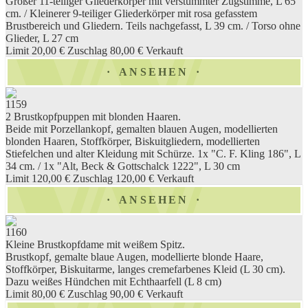
Großer 11-teiliger Gliederkörper mit verstummter Zugstimme, L 65
cm. / Kleinerer 9-teiliger Gliederkörper mit rosa gefasstem
Brustbereich und Gliedern. Teils nachgefasst, L 39 cm. / Torso ohne
Glieder, L 27 cm
Limit 20,00 €
Zuschlag 80,00 €
Verkauft
ANSEHEN
1159
2 Brustkopfpuppen mit blonden Haaren.
Beide mit Porzellankopf, gemalten blauen Augen, modellierten
blonden Haaren, Stoffkörper, Biskuitgliedern, modellierten
Stiefelchen und alter Kleidung mit Schürze. 1x "C. F. Kling 186", L
34 cm. / 1x "Alt, Beck & Gottschalck 1222", L 30 cm
Limit 120,00 €
Zuschlag 120,00 €
Verkauft
ANSEHEN
1160
Kleine Brustkopfdame mit weißem Spitz.
Brustkopf, gemalte blaue Augen, modellierte blonde Haare,
Stoffkörper, Biskuitarme, langes cremefarbenes Kleid (L 30 cm).
Dazu weißes Hündchen mit Echthaarfell (L 8 cm)
Limit 80,00 €
Zuschlag 90,00 €
Verkauft