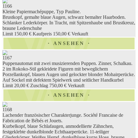
1166
Kleine Papiermachépuppe, Typ Pauline.
Brustkopf, gemalte blaue Augen, schwarz bemalter Haarboden.
Schlanker Lederkörper. In Tracht, mit Spitzenhaube und Brustkreuz,
braune Lederschuhe
Limit 150,00 €
Kaufpreis 150,00 €
Verkauft
ANSEHEN
1167
Puppenautomat mit zwei musizierenden Puppen. Zinner, Schalkau.
2 im Rokoko-Stil gekleidete Figuren mit beweglichem
Porzellankopf, blauen Augen und gelockter blonder Mohairperücke.
Auf Sockel mit defektem Spielwerk und seitlicher Handkurbel
Limit 20,00 €
Zuschlag 750,00 €
Verkauft
ANSEHEN
1168
Lachender französischer Charakterjunge. Société Francaise de
Fabrication de Bébés et Jouets.
Kurbelkopf, blaue Schlafaugen, anmodellierte Zähnchen,
festgeklebte dunkelblonde Echthaarperücke. 11-teiliger
Gliederkörper. Weißes Hemd, dunkelblaue kurze Hose, braune