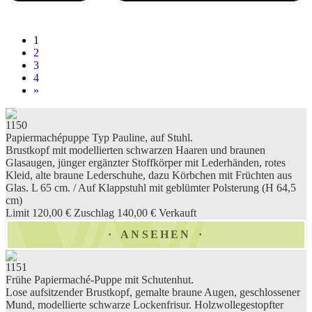
1
2
3
4
»
1150
Papiermachépuppe Typ Pauline, auf Stuhl.
Brustkopf mit modellierten schwarzen Haaren und braunen
Glasaugen, jünger ergänzter Stoffkörper mit Lederhänden, rotes
Kleid, alte braune Lederschuhe, dazu Körbchen mit Früchten aus
Glas. L 65 cm. / Auf Klappstuhl mit geblümter Polsterung (H 64,5
cm)
Limit 120,00 €
Zuschlag 140,00 €
Verkauft
ANSEHEN
1151
Frühe Papiermaché-Puppe mit Schutenhut.
Lose aufsitzender Brustkopf, gemalte braune Augen, geschlossener
Mund, modellierte schwarze Lockenfrisur. Holzwollegestopfter