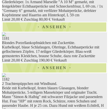
Gliederkörper. 1x Armand Marseille "A 10 M" gemarkt, mit
festgeklebter Echthaarperücke und Schneckenfrisur, L 69 cm. / 1x
"Germany 6" gemarkt, mit verfilzter Mohairperücke, defekter
Kopfstimme und Haarriss am Hinterkopf, L 59 cm
Limit 20,00 €
Zuschlag 80,00 €
Verkauft
ANSEHEN
1181
Blondes Porzellankopfmädchen mit Zuckertüte.
Kurbelkopf, blaue Schlafaugen, Ohrringe, Echthaarperücke mit
geflochtenen Zöpfen. 17-teiliger Gliederkörper. Blau-weiß
gemustertes Kleidchen, braune Schuhe, dazu rote Zuckertüte
Limit 20,00 €
Zuschlag 190,00 €
Verkauft
ANSEHEN
1182
2 Trachtenpüppchen mit Windhund.
Beide mit Kurbelkopf, festen blauen Glasaugen, blonder
Mohairperücke, 5-teiligem Massekörper und originaler Tracht.
Mann "Simon & Halbig" mit schwarzer Filzjacke und passendem
Hut. Frau "HP" mit rotem Rock, Schürze, roten Schuhen und
passender Haube. H je 25 cm. Dazu Hund mit weißem Echtfell, H