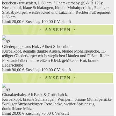
berieben / retuschiert, L 60 cm. / Charakterbaby (K & R 126):
Kurbelkopf, blaue Schlafaugen, blonde Mohairperücke, 5-teiliger
Sitzbabykörper, weißes Kleid und Lätzchen. Rechter Fuß repariert,
L 38 cm
Limit 20,00 €
Zuschlag 100,00 €
Verkauft
ANSEHEN
1192
Gliederpuppe aus Holz. Albert Schoenhut.
Kurbelkopf, gemalte dunkle Augen, blonde Mohairperücke, 11-
teiliger Gliederkörper mit beweglichen Händen und Füßen. Roter
Filzmantel über blau-weißem Kleid, gehäkelter Hut, braune
Lederschuhe
Limit 90,00 €
Zuschlag 190,00 €
Verkauft
ANSEHEN
1193
Charakterbaby. Alt Beck & Gottschalck.
Kurbelkopf, braune Schlafaugen, Wimpern, braune Mohairperücke.
5-teiliger Sitzbabykörper. Rote Jacke, weißer Spielanzug,
dunkelblaue Mütze
Limit 20,00 €
Zuschlag 70,00 €
Verkauft