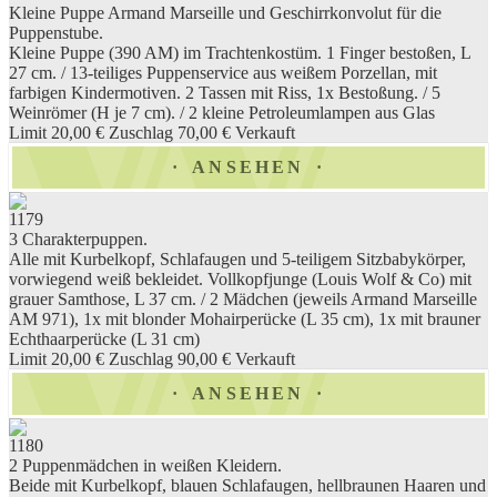
Kleine Puppe Armand Marseille und Geschirrkonvolut für die
Puppenstube.
Kleine Puppe (390 AM) im Trachtenkostüm. 1 Finger bestoßen, L
27 cm. / 13-teiliges Puppenservice aus weißem Porzellan, mit
farbigen Kindermotiven. 2 Tassen mit Riss, 1x Bestoßung. / 5
Weinrömer (H je 7 cm). / 2 kleine Petroleumlampen aus Glas
Limit 20,00 €
Zuschlag 70,00 €
Verkauft
ANSEHEN
1179
3 Charakterpuppen.
Alle mit Kurbelkopf, Schlafaugen und 5-teiligem Sitzbabykörper,
vorwiegend weiß bekleidet. Vollkopfjunge (Louis Wolf & Co) mit
grauer Samthose, L 37 cm. / 2 Mädchen (jeweils Armand Marseille
AM 971), 1x mit blonder Mohairperücke (L 35 cm), 1x mit brauner
Echthaarperücke (L 31 cm)
Limit 20,00 €
Zuschlag 90,00 €
Verkauft
ANSEHEN
1180
2 Puppenmädchen in weißen Kleidern.
Beide mit Kurbelkopf, blauen Schlafaugen, hellbraunen Haaren und