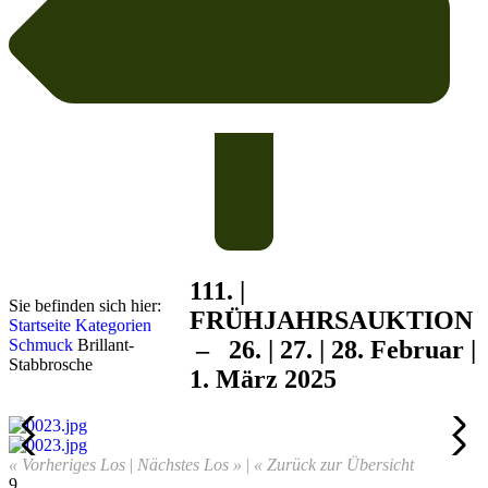
111. |
Sie befinden sich hier:
FRÜHJAHRS
AUKTION
Startseite
Kategorien
Schmuck
Brillant-
– 26. | 27. | 28. Februar |
Stabbrosche
1. März 2025
« Vorheriges Los
|
Nächstes Los »
|
« Zurück zur Übersicht
9