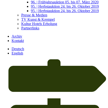
96. | Frühjahrsauktion 05. bis 07. März 2020
95. | Herbstauktion 24. bis 26. Oktober 2019
95. | Herbstauktion 24. bis 26. Oktober 2019
Presse & Medien
TV Kunst & Krempel
Kultur Hotels Erholung
Partnerlinks
Archiv
Kontakt
Deutsch
English