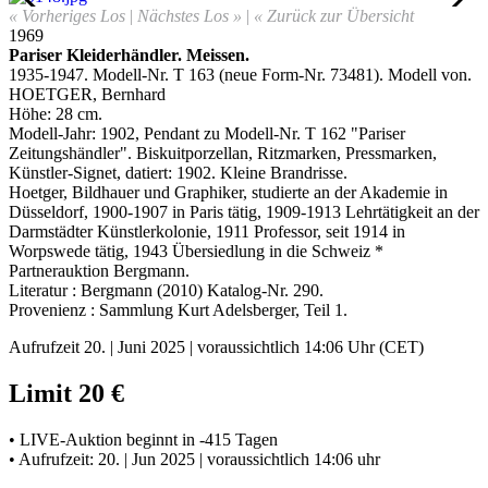
« Vorheriges Los
|
Nächstes Los »
|
« Zurück zur Übersicht
1969
Pariser Kleiderhändler. Meissen.
1935-1947. Modell-Nr. T 163 (neue Form-Nr. 73481). Modell von.
HOETGER, Bernhard
Höhe: 28 cm.
Modell-Jahr: 1902, Pendant zu Modell-Nr. T 162 "Pariser
Zeitungshändler". Biskuitporzellan, Ritzmarken, Pressmarken,
Künstler-Signet, datiert: 1902.
Kleine Brandrisse.
Hoetger, Bildhauer und Graphiker, studierte an der Akademie in
Düsseldorf, 1900-1907 in Paris tätig, 1909-1913 Lehrtätigkeit an der
Darmstädter Künstlerkolonie, 1911 Professor, seit 1914 in
Worpswede tätig, 1943 Übersiedlung in die Schweiz *
Partnerauktion Bergmann.
Literatur : Bergmann (2010) Katalog-Nr. 290.
Provenienz : Sammlung Kurt Adelsberger, Teil 1.
Aufrufzeit 20. | Juni 2025 | voraussichtlich 14:06 Uhr (CET)
Limit 20 €
• LIVE-Auktion beginnt in -415 Tagen
• Aufrufzeit: 20. | Jun 2025 | voraussichtlich 14:06 uhr