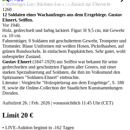
« Vorheriges Los
|
Nächstes Los »
|
« Zurück zur Übersicht
1260
12 Soldaten eines Wachaufzuges aus dem Erzgebirge. Gustav
Ehnert, Seiffen.
Vor 1940.
Holz, gedrechselt und farbig lackiert. Figur: H 9,5 cm, mit Gewehr
ca. 10 cm.
Fahnenträger, 9 Soldaten mit geschultertem Gewehr, Trompeter und
Trommler. Blaue Uniformen mit weißen Hosen, Pickelhauben, auf
grünen Rundsockeln. In einfachem Pappkästchen.
Sehr guter, wohl
unbespielter Zustand.
Gustav Ehnert
(1847-1929) aus Seiffen war bekannt für seine
gedrechselten und geschnitzten Figuren aller Genres, mit einer
starken Spezialisierung auf Soldaten, die ihm im Volksmund den
Spitznamen "Soldaten-Ehnert" einbrachte.
Literatur : Vergleiche "Holzspielzeug aus dem Erzgebirge", S. 188
ff, sowie die Online-Collection der Staatlichen Kunstsammlungen
Dresden.
Aufrufzeit 26. | Feb. 2026 | voraussichtlich 11:45 Uhr (CET)
Limit 20 €
• LIVE-Auktion beginnt in -162 Tagen