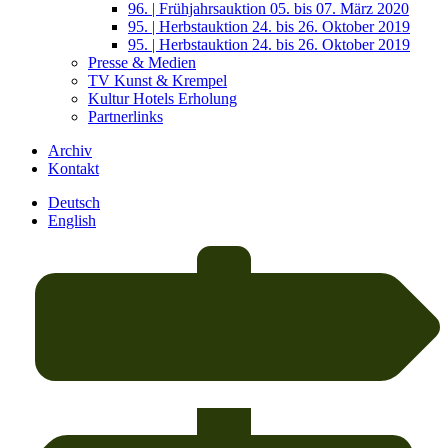
96. | Frühjahrsauktion 05. bis 07. März 2020
95. | Herbstauktion 24. bis 26. Oktober 2019
95. | Herbstauktion 24. bis 26. Oktober 2019
Presse & Medien
TV Kunst & Krempel
Kultur Hotels Erholung
Partnerlinks
Archiv
Kontakt
Deutsch
English