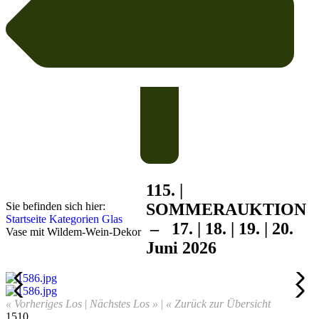
115. |
Sie befinden sich hier:
SOMMER
AUKTION
Startseite
Kategorien
Glas
– 17. | 18. | 19. | 20.
Vase mit Wildem-Wein-Dekor
Juni 2026
« Vorheriges Los
|
Nächstes Los »
|
« Zurück zur Übersicht
1510