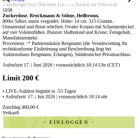
« Vorheriges Los
|
Nächstes Los »
|
« Zurück zur Übersicht
1038
Zuckerdose
.
Bruckmann & Söhne, Heilbronn.
800er Silber, innen vergoldet. Höhe: 14 cm. 315 Gramm.
Ornamental und floral reliefiert. Ovaler Korpus mit Scharnierdeckel
auf vier Volutenfüßen. Punzen: Halbmond und Krone, Feingehalt,
Manufakturmarke
.
Provenienz : * Partnerauktion Bergmann (die Verantwortung für
rechtskonforme Einlieferung und Beschreibung liegt bei
Auktionshaus Bergmann, Erlangen), Süddeutscher Privatnachlass.
Aufrufzeit 17. | Juni 2026 | voraussichtlich 18:14 Uhr (CET)
Limit 200 €
• LIVE-Auktion beginnt in -53 Tagen
• Aufrufzeit: 17. | Jun 2026 | voraussichtlich 18:14 uhr
Zuschlag 460,00 €
Verkauft
EINLOGGEN