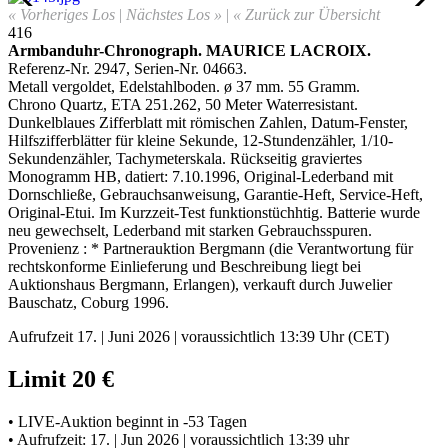
« Vorheriges Los
|
Nächstes Los »
|
« Zurück zur Übersicht
416
Armbanduhr-Chronograph
.
MAURICE LACROIX.
Referenz-Nr. 2947, Serien-Nr. 04663.
Metall vergoldet, Edelstahlboden. ø 37 mm. 55 Gramm.
Chrono Quartz, ETA 251.262, 50 Meter Waterresistant.
Dunkelblaues Zifferblatt mit römischen Zahlen, Datum-Fenster,
Hilfszifferblätter für kleine Sekunde, 12-Stundenzähler, 1/10-
Sekundenzähler, Tachymeterskala. Rückseitig graviertes
Monogramm HB, datiert: 7.10.1996, Original-Lederband mit
Dornschließe, Gebrauchsanweisung, Garantie-Heft, Service-Heft,
Original-Etui
.
Im Kurzzeit-Test funktionstüchhtig. Batterie wurde
neu gewechselt, Lederband mit starken Gebrauchsspuren.
Provenienz : * Partnerauktion Bergmann (die Verantwortung für
rechtskonforme Einlieferung und Beschreibung liegt bei
Auktionshaus Bergmann, Erlangen), verkauft durch Juwelier
Bauschatz, Coburg 1996.
Aufrufzeit 17. | Juni 2026 | voraussichtlich 13:39 Uhr (CET)
Limit 20 €
• LIVE-Auktion beginnt in -53 Tagen
• Aufrufzeit: 17. | Jun 2026 | voraussichtlich 13:39 uhr