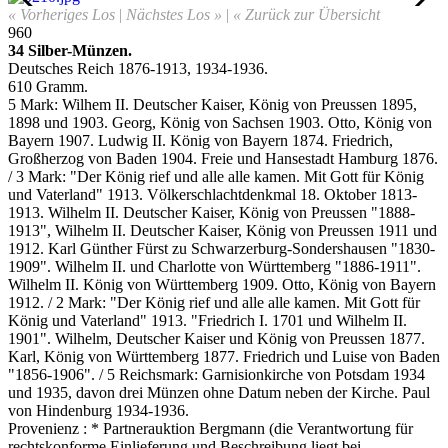
« Vorheriges Los
|
Nächstes Los »
|
« Zurück zur Übersicht
960
34 Silber-Münzen
.
Deutsches Reich 1876-1913, 1934-1936.
610 Gramm.
5 Mark: Wilhem II. Deutscher Kaiser, König von Preussen 1895,
1898 und 1903. Georg, König von Sachsen 1903. Otto, König von
Bayern 1907. Ludwig II. König von Bayern 1874. Friedrich,
Großherzog von Baden 1904. Freie und Hansestadt Hamburg 1876.
/ 3 Mark: "Der König rief und alle alle kamen. Mit Gott für König
und Vaterland" 1913. Völkerschlachtdenkmal 18. Oktober 1813-
1913. Wilhelm II. Deutscher Kaiser, König von Preussen "1888-
1913", Wilhelm II. Deutscher Kaiser, König von Preussen 1911 und
1912. Karl Günther Fürst zu Schwarzerburg-Sondershausen "1830-
1909". Wilhelm II. und Charlotte von Württemberg "1886-1911".
Wilhelm II. König von Württemberg 1909. Otto, König von Bayern
1912. / 2 Mark: "Der König rief und alle alle kamen. Mit Gott für
König und Vaterland" 1913. "Friedrich I. 1701 und Wilhelm II.
1901". Wilhelm, Deutscher Kaiser und König von Preussen 1877.
Karl, König von Württemberg 1877. Friedrich und Luise von Baden
"1856-1906". / 5 Reichsmark: Garnisionkirche von Potsdam 1934
und 1935, davon drei Münzen ohne Datum neben der Kirche. Paul
von Hindenburg 1934-1936
.
Provenienz : * Partnerauktion Bergmann (die Verantwortung für
rechtskonforme Einlieferung und Beschreibung liegt bei