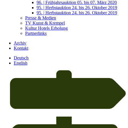
96. | Frühjahrsauktion 05. bis 07. März 2020
95. | Herbstauktion 24. bis 26. Oktober 2019
95. | Herbstauktion 24. bis 26. Oktober 2019
Presse & Medien
TV Kunst & Krempel
Kultur Hotels Erholung
Partnerlinks
Archiv
Kontakt
Deutsch
English