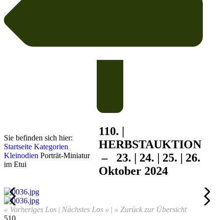
110. |
Sie befinden sich hier:
HERBST
AUKTION
Startseite
Kategorien
Kleinodien
Porträt-Miniatur
– 23. | 24. | 25. | 26.
im Etui
Oktober 2024
« Vorheriges Los
|
Nächstes Los »
|
« Zurück zur Übersicht
510