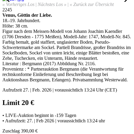
« Vorheriges Los
|
Nächstes Los »
|
« Zurück zur Übersicht
2245
Venus, Göttin der Liebe
.
18.-19. Jahrhundert.
Höhe: 38 cm.
Figur nach dem Meissen-Modell von Johann Joachim Kaendler
(1706 Dresden - 1775 Meißen), Modell-Jahr: 1747, Modell-Nr. 845.
Farbig bemalt, gold staffiert, unglasierter Boden, Pseudo-
Schwertermarke am Sockel
.
Partiell Brandrisse, großer Brandriss im
Sockelboden, Sockel von unten leicht, einige Blätter bestoßen, eine
Zehe, Tuchecken, ein Unterarm, Hände restauriert.
Literatur : Bergmann (2017) Abbildung Nr. 2116.
Provenienz : * Partnerauktion Bergmann (die Verantwortung für
rechtskonforme Einlieferung und Beschreibung liegt bei
Auktionshaus Bergmann, Erlangen). Privatsammlung Westerwald.
Aufrufzeit 27. | Feb. 2026 | voraussichtlich 13:24 Uhr (CET)
Limit 20 €
• LIVE-Auktion beginnt in -159 Tagen
• Aufrufzeit: 27. | Feb 2026 | voraussichtlich 13:24 uhr
Zuschlag 390,00 €