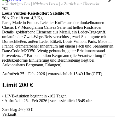
« Vorheriges Los
|
Nächstes Los »
|
« Zurück zur Übersicht
705
Louis Vuitton-Reisekoffer: Satellite 70
.
50 x 70 x 18 cm. 4,3 Kg.
Paris, Made in France. Leichter Koffer aus der dunkelbraunen
Classic LV-Monogramm Canvas Serie mit hellen Rindsleder-
Details, goldfarbene Elemente aus Metall, ein Leder-Tragegriff,
umlaufender Zwei-Wege-Reissverschluss, zwei Spanngurte mit
Dornschließen, außen Leder-Etikett: Louis Vuitton, Paris, Made in
France, cremefarbener Innenraum mit einem Fach und Spanngurten.
Date-Code M23350
.
Wenig gebraucht, guter Erhaltunszustand.
Provenienz : * Partnerauktion Bergmann (die Verantwortung für
rechtskonforme Einlieferung und Beschreibung liegt bei
Auktionshaus Bergmann, Erlangen).
Aufrufzeit 25. | Feb. 2026 | voraussichtlich 15:49 Uhr (CET)
Limit 200 €
• LIVE-Auktion beginnt in -162 Tagen
• Aufrufzeit: 25. | Feb 2026 | voraussichtlich 15:49 uhr
Zuschlag 460,00 €
Verkauft