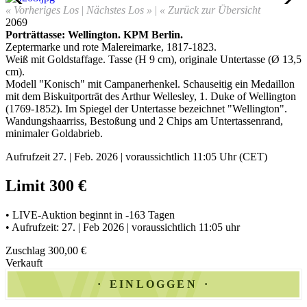
« Vorheriges Los
|
Nächstes Los »
|
« Zurück zur Übersicht
2069
Porträttasse: Wellington
.
KPM Berlin.
Zeptermarke und rote Malereimarke, 1817-1823.
Weiß mit Goldstaffage. Tasse (H 9 cm), originale Untertasse (Ø 13,5
cm).
Modell "Konisch" mit Campanerhenkel. Schauseitig ein Medaillon
mit dem Biskuitporträt des Arthur Wellesley, 1. Duke of Wellington
(1769-1852). Im Spiegel der Untertasse bezeichnet "Wellington"
.
Wandungshaarriss, Bestoßung und 2 Chips am Untertassenrand,
minimaler Goldabrieb.
Aufrufzeit 27. | Feb. 2026 | voraussichtlich 11:05 Uhr (CET)
Limit 300 €
• LIVE-Auktion beginnt in -163 Tagen
• Aufrufzeit: 27. | Feb 2026 | voraussichtlich 11:05 uhr
Zuschlag 300,00 €
Verkauft
EINLOGGEN