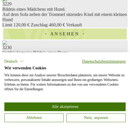
3229
Bildnis eines Mädchens mit Hund.
Auf dem Sofa neben der Trommel sitzendes Kind mit einem kleinen
Hund
Limit 120,00 €
Zuschlag 460,00 €
Verkauft
ANSEHEN
3230
Spätbiedermeier Bildnis einer Dame.
Porträt einer jungen Frau in dunkelblauem Kleid mit rosafarbener
Deutsch
Datenschutzbestimmungen
Schleife im Haar
Limit 150,00 €
Kaufpreis 150,00 €
Verkauft
Wir verwenden Cookies
Wir können diese zur Analyse unserer Besucherdaten platzieren, um unsere Webseite zu
ANSEHEN
verbessern, personalisierte Inhalte anzuzeigen und Ihnen ein großartiges Webseiten-
Erlebnis zu bieten. Für weitere Informationen zu den von uns verwendeten Cookies
öffnen Sie die Einstellungen.
3231
Spätbiedermeier Bildnis eines Offiziers.
Porträt des alten Mannes in dunkelgrüner Uniform mit silbernen
Epauletten
Alle akzeptieren
Limit 150,00 €
Kaufpreis 150,00 €
Verkauft
Ablehnen
Nein, anpassen
ANSEHEN
Categories