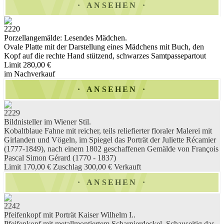
ANSEHEN
2220
Porzellangemälde: Lesendes Mädchen.
Ovale Platte mit der Darstellung eines Mädchens mit Buch, den
Kopf auf die rechte Hand stützend, schwarzes Samtpassepartout
Limit 280,00 €
im Nachverkauf
ANSEHEN
2229
Bildnisteller im Wiener Stil.
Kobaltblaue Fahne mit reicher, teils reliefierter floraler Malerei mit
Girlanden und Vögeln, im Spiegel das Porträt der Juliette Récamier
(1777-1849), nach einem 1802 geschaffenen Gemälde von François
Pascal Simon Gérard (1770 - 1837)
Limit 170,00 €
Zuschlag 300,00 €
Verkauft
ANSEHEN
2242
Pfeifenkopf mit Porträt Kaiser Wilhelm I..
Pfeifenkopf mit metallmontiertem Scharnierdeckel. Schauseitig das