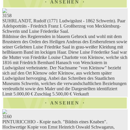
ANSEHEN
3158
SUHRLANDT, Rudolf (1771 Ludwigslust - 1862 Schwerin). Paar
Adelsporträts - Friedrich Franz I. Großherzog von Mecklenburg-
Schwerin und Luise Friederike Saal.
Bildnisse des Regierenden in blauem Gehrock und wohl mit dem
Bruststern des Orden des Heiligen Andreas des Erstberufenen sowie
seiner Geliebten Luise Friedrike Saal in grau-weißer Kleidung mit
hellblauem Band im lockigen Haar. Diese Luise Friederike Saal war
die Mutter von Friedrike Louise Charlotte von Kleinow, welche sich
1816 mit Friedrich Bernhard Hanasch von Wenckstern in
Ludwigslust verheiratete. Der Nachname "von Kleinow" bezieht
sich auf den Ort Klenow oder Kleinow, aus welchem später
Ludwigslust hervorging. Anbei das Schreiben des Staatlichen
Museums Schwerin, welches die verwandschaftlichen Beziehungen
verdeutlicht sowie den Maler und die Dargestellten identifiziert
Limit 5.000,00 €
Zuschlag 5.500,00 €
Verkauft
ANSEHEN
3160
PINTURICCHIO - Kopie nach. "Bildnis eines Knaben".
Hochwertige Kopie von Ernst Heinrich Oswald Schwagarus,