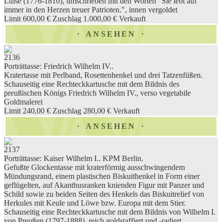
Luise (1776-1810), umschrieben mit den Worten "Sie lebt auf
immer in den Herzen treuer Patrioten.", innen vergoldet
Limit 600,00 €
Zuschlag 1.000,00 €
Verkauft
ANSEHEN
2136
Porträttasse: Friedrich Wilhelm IV..
Kratertasse mit Perlband, Rosettenhenkel und drei Tatzenfüßen.
Schauseitig eine Rechteckkartusche mit dem Bildnis des
preußischen Königs Friedrich Wilhelm IV., verso vegetabile
Goldmalerei
Limit 240,00 €
Zuschlag 280,00 €
Verkauft
ANSEHEN
2137
Porträttasse: Kaiser Wilhelm I.. KPM Berlin.
Gefußte Glockentasse mit kraterförmig ausschwingendem
Mündungsrand, einem plastischen Biskuithenkel in Form einer
geflügelten, auf Akanthusranken knienden Figur mit Panzer und
Schild sowie zu beiden Seiten des Henkels das Biskuitrelief von
Herkules mit Keule und Löwe bzw. Europa mit dem Stier.
Schauseitig eine Rechteckkartusche mit dem Bildnis von Wilhelm I.
von Preußen (1797-1888), reich goldstaffiert und -radiert