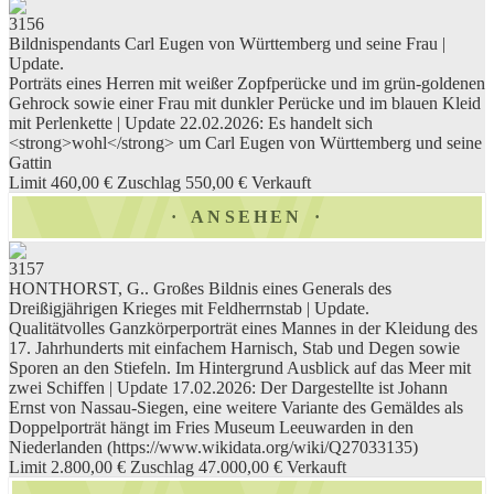
3156
Bildnispendants Carl Eugen von Württemberg und seine Frau |
Update.
Porträts eines Herren mit weißer Zopfperücke und im grün-goldenen
Gehrock sowie einer Frau mit dunkler Perücke und im blauen Kleid
mit Perlenkette | Update 22.02.2026: Es handelt sich
<strong>wohl</strong> um Carl Eugen von Württemberg und seine
Gattin
Limit 460,00 €
Zuschlag 550,00 €
Verkauft
ANSEHEN
3157
HONTHORST, G.. Großes Bildnis eines Generals des
Dreißigjährigen Krieges mit Feldherrnstab | Update.
Qualitätvolles Ganzkörperporträt eines Mannes in der Kleidung des
17. Jahrhunderts mit einfachem Harnisch, Stab und Degen sowie
Sporen an den Stiefeln. Im Hintergrund Ausblick auf das Meer mit
zwei Schiffen | Update 17.02.2026: Der Dargestellte ist Johann
Ernst von Nassau-Siegen, eine weitere Variante des Gemäldes als
Doppelporträt hängt im Fries Museum Leeuwarden in den
Niederlanden (https://www.wikidata.org/wiki/Q27033135)
Limit 2.800,00 €
Zuschlag 47.000,00 €
Verkauft