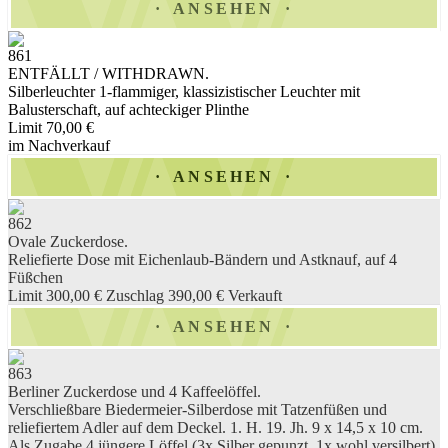
ANSEHEN
861
ENTFÄLLT / WITHDRAWN.
Silberleuchter 1-flammiger, klassizistischer Leuchter mit
Balusterschaft, auf achteckiger Plinthe
Limit 70,00 €
im Nachverkauf
ANSEHEN
862
Ovale Zuckerdose.
Reliefierte Dose mit Eichenlaub-Bändern und Astknauf, auf 4
Füßchen
Limit 300,00 €
Zuschlag 390,00 €
Verkauft
ANSEHEN
863
Berliner Zuckerdose und 4 Kaffeelöffel.
Verschließbare Biedermeier-Silberdose mit Tatzenfüßen und
reliefiertem Adler auf dem Deckel. 1. H. 19. Jh. 9 x 14,5 x 10 cm.
Als Zugabe 4 jüngere Löffel (3x Silber gepunzt, 1x wohl versilbert).