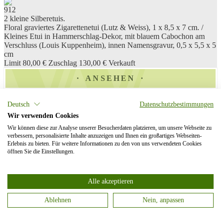
912
2 kleine Silberetuis.
Floral graviertes Zigarettenetui (Lutz & Weiss), 1 x 8,5 x 7 cm. /
Kleines Etui in Hammerschlag-Dekor, mit blauem Cabochon am
Verschluss (Louis Kuppenheim), innen Namensgravur, 0,5 x 5,5 x 5
cm
Limit 80,00 €
Zuschlag 130,00 €
Verkauft
ANSEHEN
913
Deutsch
Datenschutzbestimmungen
4 Kleinteile Silber.
Wir verwenden Cookies
Zigarettenetui mit blauem Cabochon am Verschluss. 8,5 x 6,5 cm. /
Quadratische Puderdose mit roséfarbenem Schmuckstein. 6,5 x 6,5
Wir können diese zur Analyse unserer Besucherdaten platzieren, um unsere Webseite zu
verbessern, personalisierte Inhalte anzuzeigen und Ihnen ein großartiges Webseiten-
cm. / Kleines Maßband. 3,5 x 3,5 cm. / Ovales Schälchen mit
Erlebnis zu bieten. Für weitere Informationen zu den von uns verwendeten Cookies
weißem Transluzid-Emaille. L 8,5 cm
öffnen Sie die Einstellungen.
Limit 20,00 €
Zuschlag 360,00 €
Verkauft
ANSEHEN
Alle akzeptieren
914
Ablehnen
Nein, anpassen
Kristallvase und Karaffe mit Silberrand.
Floral beschliffene Vase mit Silberrand (Wilhelm Binder/835), H
Categories
29,2 cm. / Geometrisch beschliffene Karaffe mit Silbermontierung