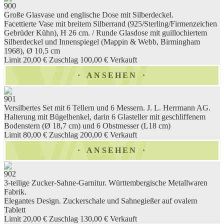
900
Große Glasvase und englische Dose mit Silberdeckel.
Facettierte Vase mit breitem Silberrand (925/Sterling/Firmenzeichen
Gebrüder Kühn), H 26 cm. / Runde Glasdose mit guillochiertem
Silberdeckel und Innenspiegel (Mappin & Webb, Birmingham
1968), Ø 10,5 cm
Limit 20,00 €
Zuschlag 100,00 €
Verkauft
ANSEHEN
901
Versilbertes Set mit 6 Tellern und 6 Messern. J. L. Herrmann AG.
Halterung mit Bügelhenkel, darin 6 Glasteller mit geschliffenem
Bodenstern (Ø 18,7 cm) und 6 Obstmesser (L18 cm)
Limit 80,00 €
Zuschlag 200,00 €
Verkauft
ANSEHEN
902
3-teilige Zucker-Sahne-Garnitur. Württembergische Metallwaren
Fabrik.
Elegantes Design. Zuckerschale und Sahnegießer auf ovalem
Tablett
Limit 20,00 €
Zuschlag 130,00 €
Verkauft