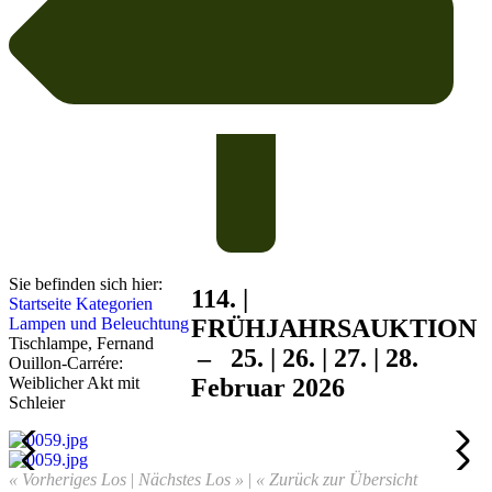
Sie befinden sich hier:
114. |
Startseite
Kategorien
Lampen und Beleuchtung
FRÜHJAHRS
AUKTION
Tischlampe, Fernand
– 25. | 26. | 27. | 28.
Ouillon-Carrére:
Weiblicher Akt mit
Februar 2026
Schleier
« Vorheriges Los
|
Nächstes Los »
|
« Zurück zur Übersicht