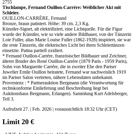
2755
Tischlampe, Fernand Ouillon-Carrére: Weiblicher Akt mit
Schleier.
OUILLON-CARRÉRE, Fernand
Bronze, braun patiniert. Höhe: 39 cm. 2,3 Kg.
Künstler-Signet, alt elektrifiziert, eine Lichtquelle. Für die Figur
wurde der Künstler, wie so viele andere Bildhauer, von der Tänzerin
Loie Fuller, alias Marie Louise Fuller (1862-1928) inspiriert, sie war
die erste Tänzerin, die elektrisches Licht bei ihren Schleiertänzen
einsetzte.
Patina partiell oxidiert.
* Fernand Ouillon-Carrére, französischer Bildhauer und Zeichner,
älterer Bruder des René Ouillon-Carrére (1879 Paris - 1959 Paris),
Sohn von Marguerite Carrére, die in zweiter Ehe den Pariser
Juwelier Emile Ouillon heiratete, Fernand war nachweislich 1919
im Pariser Salon vertreten, nähere Lebensdaten unbekannt.
Provenienz : * Partnerauktion Bergmann (die Verantwortung für
rechtskonforme Einlieferung und Beschreibung liegt bei
Auktionshaus Bergmann, Erlangen). Sammlung Kurt Adelsberger,
Teil 3.
Aufrufzeit 27. | Feb. 2026 | voraussichtlich 18:32 Uhr (CET)
Limit 20 €