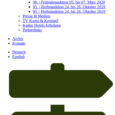
96. | Frühjahrsauktion 05. bis 07. März 2020
95. | Herbstauktion 24. bis 26. Oktober 2019
95. | Herbstauktion 24. bis 26. Oktober 2019
Presse & Medien
TV Kunst & Krempel
Kultur Hotels Erholung
Partnerlinks
Archiv
Kontakt
Deutsch
English