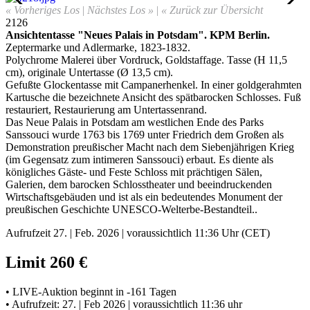
« Vorheriges Los
|
Nächstes Los »
|
« Zurück zur Übersicht
2126
Ansichtentasse "Neues Palais in Potsdam"
.
KPM Berlin.
Zeptermarke und Adlermarke, 1823-1832.
Polychrome Malerei über Vordruck, Goldstaffage. Tasse (H 11,5
cm), originale Untertasse (Ø 13,5 cm).
Gefußte Glockentasse mit Campanerhenkel. In einer goldgerahmten
Kartusche die bezeichnete Ansicht des spätbarocken Schlosses
.
Fuß
restauriert, Restaurierung am Untertassenrand.
Das Neue Palais in Potsdam am westlichen Ende des Parks
Sanssouci wurde 1763 bis 1769 unter Friedrich dem Großen als
Demonstration preußischer Macht nach dem Siebenjährigen Krieg
(im Gegensatz zum intimeren Sanssouci) erbaut. Es diente als
königliches Gäste- und Feste Schloss mit prächtigen Sälen,
Galerien, dem barocken Schlosstheater und beeindruckenden
Wirtschaftsgebäuden und ist als ein bedeutendes Monument der
preußischen Geschichte UNESCO-Welterbe-Bestandteil..
Aufrufzeit 27. | Feb. 2026 | voraussichtlich 11:36 Uhr (CET)
Limit 260 €
• LIVE-Auktion beginnt in -161 Tagen
• Aufrufzeit: 27. | Feb 2026 | voraussichtlich 11:36 uhr