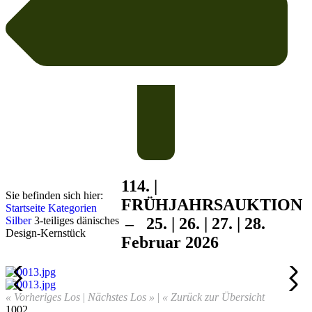
114. |
Sie befinden sich hier:
FRÜHJAHRS
AUKTION
Startseite
Kategorien
Silber
3-teiliges dänisches
– 25. | 26. | 27. | 28.
Design-Kernstück
Februar 2026
« Vorheriges Los
|
Nächstes Los »
|
« Zurück zur Übersicht
1002