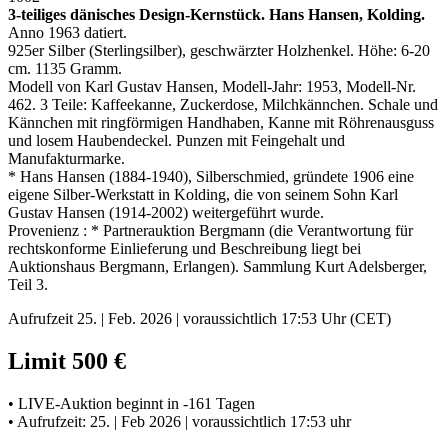
3-teiliges dänisches Design-Kernstück. Hans Hansen, Kolding.
Anno 1963 datiert.
925er Silber (Sterlingsilber), geschwärzter Holzhenkel. Höhe: 6-20
cm. 1135 Gramm.
Modell von Karl Gustav Hansen, Modell-Jahr: 1953, Modell-Nr.
462. 3 Teile: Kaffeekanne, Zuckerdose, Milchkännchen. Schale und
Kännchen mit ringförmigen Handhaben, Kanne mit Röhrenausguss
und losem Haubendeckel. Punzen mit Feingehalt und
Manufakturmarke.
* Hans Hansen (1884-1940), Silberschmied, gründete 1906 eine
eigene Silber-Werkstatt in Kolding, die von seinem Sohn Karl
Gustav Hansen (1914-2002) weitergeführt wurde.
Provenienz : * Partnerauktion Bergmann (die Verantwortung für
rechtskonforme Einlieferung und Beschreibung liegt bei
Auktionshaus Bergmann, Erlangen). Sammlung Kurt Adelsberger,
Teil 3.
Aufrufzeit 25. | Feb. 2026 | voraussichtlich 17:53 Uhr (CET)
Limit 500 €
• LIVE-Auktion beginnt in -161 Tagen
• Aufrufzeit: 25. | Feb 2026 | voraussichtlich 17:53 uhr