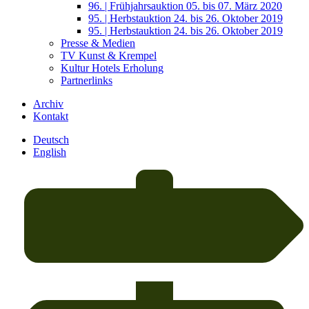
96. | Frühjahrsauktion 05. bis 07. März 2020
95. | Herbstauktion 24. bis 26. Oktober 2019
95. | Herbstauktion 24. bis 26. Oktober 2019
Presse & Medien
TV Kunst & Krempel
Kultur Hotels Erholung
Partnerlinks
Archiv
Kontakt
Deutsch
English