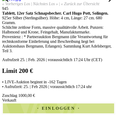
« Vorheriges Los
|
Nächstes Los »
|
« Zurück zur Übersicht
945
Tablett, 12er Satz Schnapsbecher
.
Carl Hugo Pott, Solingen.
925er Silber (Sterlingsilber). Höhe: 4 cm, Länge: 27 cm. 680
Gramm.
Schlichte zeitlose Form, massive qualitätvolle Arbeit. Punzen:
Halbmond und Krone, Feingehalt, Manufakturmarke
.
Provenienz : * Partnerauktion Bergmann (die Verantwortung für
rechtskonforme Einlieferung und Beschreibung liegt bei
Auktionshaus Bergmann, Erlangen). Sammlung Kurt Adelsberger,
Teil 3.
Aufrufzeit 25. | Feb. 2026 | voraussichtlich 17:24 Uhr (CET)
Limit 200 €
• LIVE-Auktion beginnt in -162 Tagen
• Aufrufzeit: 25. | Feb 2026 | voraussichtlich 17:24 uhr
Zuschlag 1000,00 €
Verkauft
EINLOGGEN