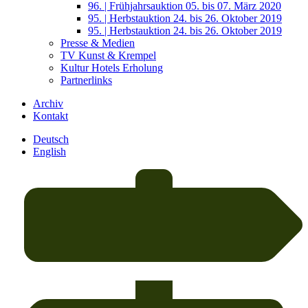
96. | Frühjahrsauktion 05. bis 07. März 2020
95. | Herbstauktion 24. bis 26. Oktober 2019
95. | Herbstauktion 24. bis 26. Oktober 2019
Presse & Medien
TV Kunst & Krempel
Kultur Hotels Erholung
Partnerlinks
Archiv
Kontakt
Deutsch
English