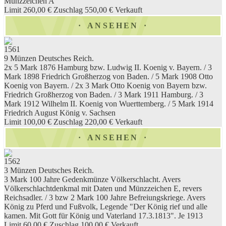
Münzzeichen A
Limit 260,00 €
Zuschlag 550,00 €
Verkauft
ANSEHEN
1561
9 Münzen Deutsches Reich.
2x 5 Mark 1876 Hamburg bzw. Ludwig II. Koenig v. Bayern. / 3
Mark 1898 Friedrich Großherzog von Baden. / 5 Mark 1908 Otto
Koenig von Bayern. / 2x 3 Mark Otto Koenig von Bayern bzw.
Friedrich Großherzog von Baden. / 3 Mark 1911 Hamburg. / 3
Mark 1912 Wilhelm II. Koenig von Wuerttemberg. / 5 Mark 1914
Friedrich August König v. Sachsen
Limit 100,00 €
Zuschlag 220,00 €
Verkauft
ANSEHEN
1562
3 Münzen Deutsches Reich.
3 Mark 100 Jahre Gedenkmünze Völkerschlacht. Avers
Völkerschlachtdenkmal mit Daten und Münzzeichen E, revers
Reichsadler. / 3 bzw 2 Mark 100 Jahre Befreiungskriege. Avers
König zu Pferd und Fußvolk, Legende "Der König rief und alle
kamen. Mit Gott für König und Vaterland 17.3.1813". Je 1913
Limit 60,00 €
Zuschlag 100,00 €
Verkauft