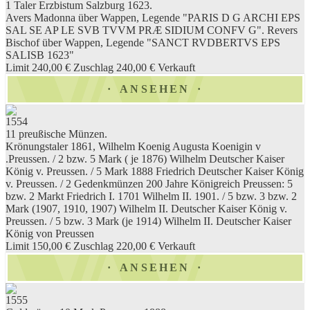
1 Taler Erzbistum Salzburg 1623.
Avers Madonna über Wappen, Legende "PARIS D G ARCHI EPS
SAL SE AP LE SVB TVVM PRÆ SIDIUM CONFV G". Revers
Bischof über Wappen, Legende "SANCT RVDBERTVS EPS
SALISB 1623"
Limit 240,00 €
Zuschlag 240,00 €
Verkauft
ANSEHEN
1554
11 preußische Münzen.
Krönungstaler 1861, Wilhelm Koenig Augusta Koenigin v
.Preussen. / 2 bzw. 5 Mark ( je 1876) Wilhelm Deutscher Kaiser
König v. Preussen. / 5 Mark 1888 Friedrich Deutscher Kaiser König
v. Preussen. / 2 Gedenkmünzen 200 Jahre Königreich Preussen: 5
bzw. 2 Markt Friedrich I. 1701 Wilhelm II. 1901. / 5 bzw. 3 bzw. 2
Mark (1907, 1910, 1907) Wilhelm II. Deutscher Kaiser König v.
Preussen. / 5 bzw. 3 Mark (je 1914) Wilhelm II. Deutscher Kaiser
König von Preussen
Limit 150,00 €
Zuschlag 220,00 €
Verkauft
ANSEHEN
1555