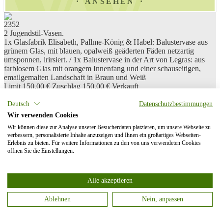
ANSEHEN
2352
2 Jugendstil-Vasen.
1x Glasfabrik Elisabeth, Pallme-König & Habel: Balustervase aus
grünem Glas, mit blauen, opalweiß geäderten Fäden netzartig
umsponnen, irirsiert. / 1x Balustervase in der Art von Legras: aus
farblosem Glas mit orangem Innenfang und einer schauseitigen,
emailgemalten Landschaft in Braun und Weiß
Limit 150,00 €
Zuschlag 150,00 €
Verkauft
ANSEHEN
Deutsch
Datenschutzbestimmungen
Wir verwenden Cookies
2353
Wir können diese zur Analyse unserer Besucherdaten platzieren, um unsere Webseite zu
3 Jugendstil-Vasen.
verbessern, personalisierte Inhalte anzuzeigen und Ihnen ein großartiges Webseiten-
1x Enghalsvase aus farblosem Glas mit opalweißem Innenfang, am
Erlebnis zu bieten. Für weitere Informationen zu den von uns verwendeten Cookies
Korpus roten Farbeinschmelzungen in der Zwischenschicht und
öffnen Sie die Einstellungen.
marmorierten, spitz ausgezogenen Farbaufschmelzungen in Rot und
Opalweiß, irisiert (H 16 cm). / 1x Birnvase aus farblosem Glas mit
opalweißem Innenfang und violettem, aufgeschmolzenem
Alle akzeptieren
Fadennetz, irisiert (H 14 cm). / 1x kleine Vase aus farblosem Glas
mit violetten und silbergelben, schlierig verzogenen
Ablehnen
Nein, anpassen
Kröseleinschmelzungen, irisiert (H 10 cm)
Categories
Limit 120,00 €
Zuschlag 180,00 €
Verkauft