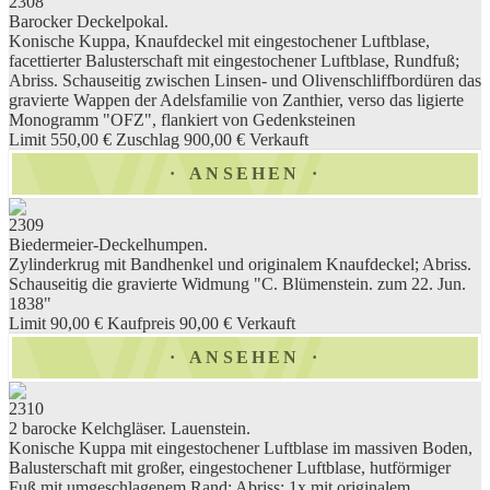
2308
Barocker Deckelpokal.
Konische Kuppa, Knaufdeckel mit eingestochener Luftblase,
facettierter Balusterschaft mit eingestochener Luftblase, Rundfuß;
Abriss. Schauseitig zwischen Linsen- und Olivenschliffbordüren das
gravierte Wappen der Adelsfamilie von Zanthier, verso das ligierte
Monogramm "OFZ", flankiert von Gedenksteinen
Limit 550,00 €
Zuschlag 900,00 €
Verkauft
ANSEHEN
2309
Biedermeier-Deckelhumpen.
Zylinderkrug mit Bandhenkel und originalem Knaufdeckel; Abriss.
Schauseitig die gravierte Widmung "C. Blümenstein. zum 22. Jun.
1838"
Limit 90,00 €
Kaufpreis 90,00 €
Verkauft
ANSEHEN
2310
2 barocke Kelchgläser. Lauenstein.
Konische Kuppa mit eingestochener Luftblase im massiven Boden,
Balusterschaft mit großer, eingestochener Luftblase, hutförmiger
Fuß mit umgeschlagenem Rand; Abriss; 1x mit originalem