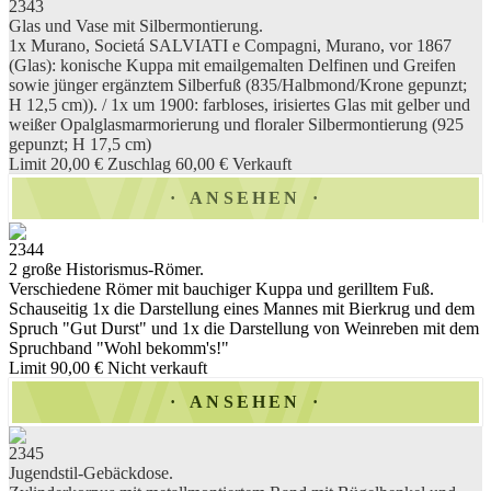
2343
Glas und Vase mit Silbermontierung.
1x Murano, Societá SALVIATI e Compagni, Murano, vor 1867
(Glas): konische Kuppa mit emailgemalten Delfinen und Greifen
sowie jünger ergänztem Silberfuß (835/Halbmond/Krone gepunzt;
H 12,5 cm)). / 1x um 1900: farbloses, irisiertes Glas mit gelber und
weißer Opalglasmarmorierung und floraler Silbermontierung (925
gepunzt; H 17,5 cm)
Limit 20,00 €
Zuschlag 60,00 €
Verkauft
ANSEHEN
2344
2 große Historismus-Römer.
Verschiedene Römer mit bauchiger Kuppa und gerilltem Fuß.
Schauseitig 1x die Darstellung eines Mannes mit Bierkrug und dem
Spruch "Gut Durst" und 1x die Darstellung von Weinreben mit dem
Spruchband "Wohl bekomm's!"
Limit 90,00 €
Nicht verkauft
ANSEHEN
2345
Jugendstil-Gebäckdose.