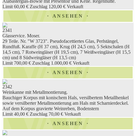
Alabasterglas-Bowle mit Presentoir und Kelle. Regenhütte.
Limit 60,00 €
Zuschlag 120,00 €
Verkauft
ANSEHEN
2341
Glasservice. Moser.
29 Teile. Nr. "W 3723". Pseudofacettiertes Glas, Perlstängel,
Rundfuß. Karaffe (H 37 cm), Krug (H 24,5 cm), 5 Sektschalen (H
14,5 cm), 7 Rotweingläser (H 19,5 cm), 7 Weißweingläser (H 15,5
cm) und 8 Südweingläser (H 13,5 cm)
Limit 700,00 €
Zuschlag 1.000,00 €
Verkauft
ANSEHEN
2342
Weinkanne mit Metallmontierung.
Bauchiger Korpus mit konischem Hals, versilbertem Metallhenkel
sowie versilberter Metallmontierung am Hals mit Scharnierdeckel.
Auf dem Korpus gravierte Weinreben, Bodenstern
Limit 40,00 €
Zuschlag 70,00 €
Verkauft
ANSEHEN