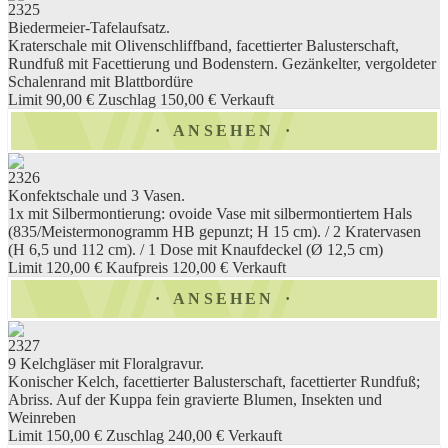
2325
Biedermeier-Tafelaufsatz.
Kraterschale mit Olivenschliffband, facettierter Balusterschaft,
Rundfuß mit Facettierung und Bodenstern. Gezänkelter, vergoldeter
Schalenrand mit Blattbordüre
Limit 90,00 €
Zuschlag 150,00 €
Verkauft
ANSEHEN
2326
Konfektschale und 3 Vasen.
1x mit Silbermontierung: ovoide Vase mit silbermontiertem Hals
(835/Meistermonogramm HB gepunzt; H 15 cm). / 2 Kratervasen
(H 6,5 und 112 cm). / 1 Dose mit Knaufdeckel (Ø 12,5 cm)
Limit 120,00 €
Kaufpreis 120,00 €
Verkauft
ANSEHEN
2327
9 Kelchgläser mit Floralgravur.
Konischer Kelch, facettierter Balusterschaft, facettierter Rundfuß;
Abriss. Auf der Kuppa fein gravierte Blumen, Insekten und
Weinreben
Limit 150,00 €
Zuschlag 240,00 €
Verkauft