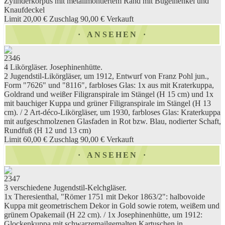
Zylinderkorpus mit metallmontiertem Rand mit Bügelhenkel und
Knaufdeckel
Limit 20,00 €
Zuschlag 90,00 €
Verkauft
ANSEHEN
2346
4 Likörgläser. Josephinenhütte.
2 Jugendstil-Likörgläser, um 1912, Entwurf von Franz Pohl jun.,
Form "7626" und "8116", farbloses Glas: 1x aus mit Kraterkuppa,
Goldrand und weißer Filigranspirale im Stängel (H 15 cm) und 1x
mit bauchiger Kuppa und grüner Filigranspirale im Stängel (H 13
cm). / 2 Art-déco-Likörgläser, um 1930, farbloses Glas: Kraterkuppa
mit aufgeschmolzenen Glasfaden in Rot bzw. Blau, nodierter Schaft,
Rundfuß (H 12 und 13 cm)
Limit 60,00 €
Zuschlag 90,00 €
Verkauft
ANSEHEN
2347
3 verschiedene Jugendstil-Kelchgläser.
1x Theresienthal, "Römer 1751 mit Dekor 1863/2": halbovoide
Kuppa mit geometrischem Dekor in Gold sowie rotem, weißem und
grünem Opakemail (H 22 cm). / 1x Josephinenhütte, um 1912:
Glockenkuppa mit schwarzemailgemalten Kartuschen in