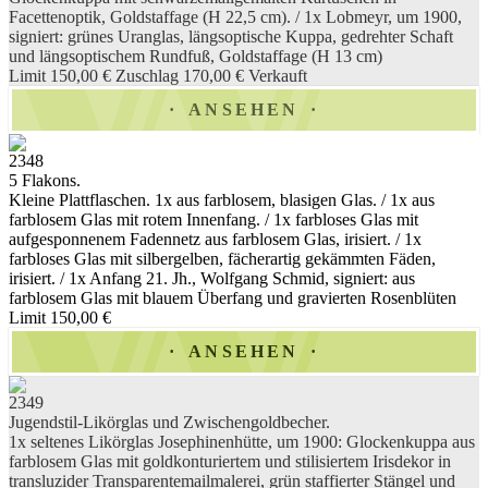
Facettenoptik, Goldstaffage (H 22,5 cm). / 1x Lobmeyr, um 1900,
signiert: grünes Uranglas, längsoptische Kuppa, gedrehter Schaft
und längsoptischem Rundfuß, Goldstaffage (H 13 cm)
Limit 150,00 €
Zuschlag 170,00 €
Verkauft
ANSEHEN
2348
5 Flakons.
Kleine Plattflaschen. 1x aus farblosem, blasigen Glas. / 1x aus
farblosem Glas mit rotem Innenfang. / 1x farbloses Glas mit
aufgesponnenem Fadennetz aus farblosem Glas, irisiert. / 1x
farbloses Glas mit silbergelben, fächerartig gekämmten Fäden,
irisiert. / 1x Anfang 21. Jh., Wolfgang Schmid, signiert: aus
farblosem Glas mit blauem Überfang und gravierten Rosenblüten
Limit 150,00 €
ANSEHEN
2349
Jugendstil-Likörglas und Zwischengoldbecher.
1x seltenes Likörglas Josephinenhütte, um 1900: Glockenkuppa aus
farblosem Glas mit goldkonturiertem und stilisiertem Irisdekor in
transluzider Transparentemailmalerei, grün staffierter Stängel und