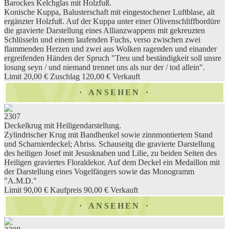
Barockes Kelchglas mit Holzfuß.
Konische Kuppa, Balusterschaft mit eingestochener Luftblase, alt
ergänzter Holzfuß. Auf der Kuppa unter einer Olivenschliffbordüre
die gravierte Darstellung eines Allianzwappens mit gekreuzten
Schlüsseln und einem laufenden Fuchs, verso zwischen zwei
flammenden Herzen und zwei aus Wolken ragenden und einander
ergreifenden Händen der Spruch "Treu und beständigkeit soll unsre
losung seyn / und niemand trennet uns als nur der / tod allein".
Limit 20,00 €
Zuschlag 120,00 €
Verkauft
ANSEHEN
2307
Deckelkrug mit Heiligendarstellung.
Zylindrischer Krug mit Bandhenkel sowie zinnmontiertem Stand
und Scharnierdeckel; Abriss. Schauseitg die gravierte Darstellung
des heiligen Josef mit Jesusknaben und Lilie, zu beiden Seiten des
Heiligen graviertes Floraldekor. Auf dem Deckel ein Medaillon mit
der Darstellung eines Vogelfängers sowie das Monogramm
"A.M.D."
Limit 90,00 €
Kaufpreis 90,00 €
Verkauft
ANSEHEN