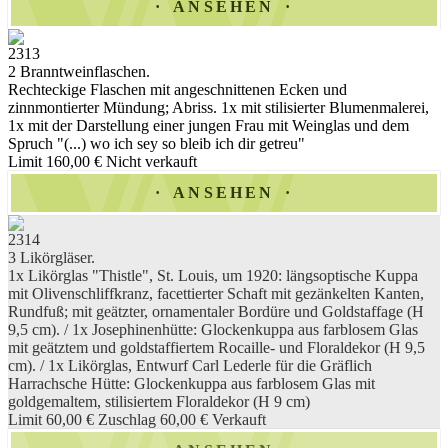
ANSEHEN
2313
2 Branntweinflaschen.
Rechteckige Flaschen mit angeschnittenen Ecken und
zinnmontierter Mündung; Abriss. 1x mit stilisierter Blumenmalerei,
1x mit der Darstellung einer jungen Frau mit Weinglas und dem
Spruch "(...) wo ich sey so bleib ich dir getreu"
Limit 160,00 €
Nicht verkauft
ANSEHEN
2314
3 Likörgläser.
1x Likörglas "Thistle", St. Louis, um 1920: längsoptische Kuppa
mit Olivenschliffkranz, facettierter Schaft mit gezänkelten Kanten,
Rundfuß; mit geätzter, ornamentaler Bordüre und Goldstaffage (H
9,5 cm). / 1x Josephinenhütte: Glockenkuppa aus farblosem Glas
mit geätztem und goldstaffiertem Rocaille- und Floraldekor (H 9,5
cm). / 1x Likörglas, Entwurf Carl Lederle für die Gräflich
Harrachsche Hütte: Glockenkuppa aus farblosem Glas mit
goldgemaltem, stilisiertem Floraldekor (H 9 cm)
Limit 60,00 €
Zuschlag 60,00 €
Verkauft