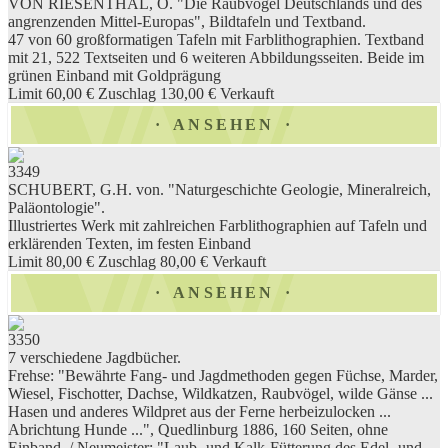
VON RIESENTHAL, O. "Die Raubvögel Deutschlands und des
angrenzenden Mittel-Europas", Bildtafeln und Textband.
47 von 60 großformatigen Tafeln mit Farblithographien. Textband
mit 21, 522 Textseiten und 6 weiteren Abbildungsseiten. Beide im
grünen Einband mit Goldprägung
Limit 60,00 €
Zuschlag 130,00 €
Verkauft
ANSEHEN
3349
SCHUBERT, G.H. von. "Naturgeschichte Geologie, Mineralreich,
Paläontologie".
Illustriertes Werk mit zahlreichen Farblithographien auf Tafeln und
erklärenden Texten, im festen Einband
Limit 80,00 €
Zuschlag 80,00 €
Verkauft
ANSEHEN
3350
7 verschiedene Jagdbücher.
Frehse: "Bewährte Fang- und Jagdmethoden gegen Füchse, Marder,
Wiesel, Fischotter, Dachse, Wildkatzen, Raubvögel, wilde Gänse ...
Hasen und anderes Wildpret aus der Ferne herbeizulocken ...
Abrichtung Hunde ...", Quedlinburg 1886, 160 Seiten, ohne
Einband. / Neumeister: "Laub- und Kalk-Fütterung des Edel- und