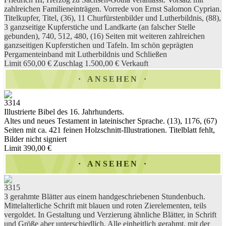
zahlreichen Familieneinträgen. Vorrede von Ernst Salomon Cyprian.
Titelkupfer, Titel, (36), 11 Churfürstenbilder und Lutherbildnis, (88),
3 ganzseitige Kupferstiche und Landkarte (an falscher Stelle
gebunden), 740, 512, 480, (16) Seiten mit weiteren zahlreichen
ganzseitigen Kupferstichen und Tafeln. Im schön geprägten
Pergamenteinband mit Lutherbildnis und Schließen
Limit 650,00 €
Zuschlag 1.500,00 €
Verkauft
ANSEHEN
3314
Illustrierte Bibel des 16. Jahrhunderts.
Altes und neues Testament in lateinischer Sprache. (13), 1176, (67)
Seiten mit ca. 421 feinen Holzschnitt-Illustrationen. Titelblatt fehlt,
Bilder nicht signiert
Limit 390,00 €
ANSEHEN
3315
3 gerahmte Blätter aus einem handgeschriebenen Stundenbuch.
Mittelalterliche Schrift mit blauen und roten Zierelementen, teils
vergoldet. In Gestaltung und Verzierung ähnliche Blätter, in Schrift
und Größe aber unterschiedlich. Alle einheitlich gerahmt, mit der