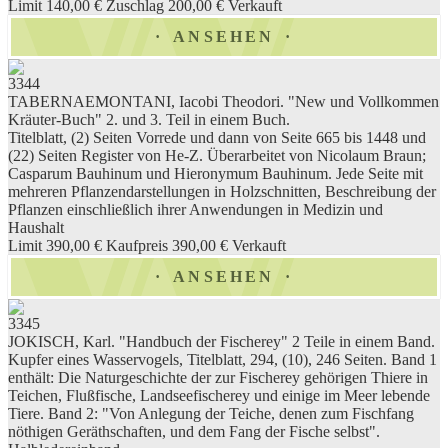
Limit 140,00 €
Zuschlag 200,00 €
Verkauft
ANSEHEN
3344
TABERNAEMONTANI, Iacobi Theodori. "New und Vollkommen
Kräuter-Buch" 2. und 3. Teil in einem Buch.
Titelblatt, (2) Seiten Vorrede und dann von Seite 665 bis 1448 und
(22) Seiten Register von He-Z. Überarbeitet von Nicolaum Braun;
Casparum Bauhinum und Hieronymum Bauhinum. Jede Seite mit
mehreren Pflanzendarstellungen in Holzschnitten, Beschreibung der
Pflanzen einschließlich ihrer Anwendungen in Medizin und
Haushalt
Limit 390,00 €
Kaufpreis 390,00 €
Verkauft
ANSEHEN
3345
JOKISCH, Karl. "Handbuch der Fischerey" 2 Teile in einem Band.
Kupfer eines Wasservogels, Titelblatt, 294, (10), 246 Seiten. Band 1
enthält: Die Naturgeschichte der zur Fischerey gehörigen Thiere in
Teichen, Flußfische, Landseefischerey und einige im Meer lebende
Tiere. Band 2: "Von Anlegung der Teiche, denen zum Fischfang
nöthigen Geräthschaften, und dem Fang der Fische selbst".