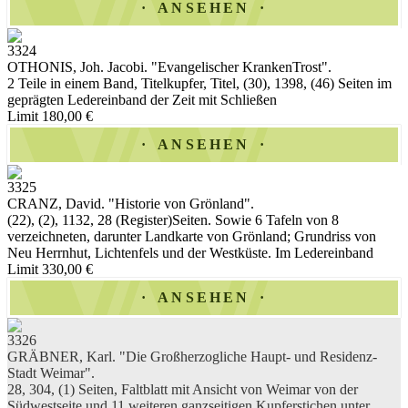
ANSEHEN
3324
OTHONIS, Joh. Jacobi. "Evangelischer KrankenTrost".
2 Teile in einem Band, Titelkupfer, Titel, (30), 1398, (46) Seiten im
geprägten Ledereinband der Zeit mit Schließen
Limit 180,00 €
ANSEHEN
3325
CRANZ, David. "Historie von Grönland".
(22), (2), 1132, 28 (Register)Seiten. Sowie 6 Tafeln von 8
verzeichneten, darunter Landkarte von Grönland; Grundriss von
Neu Herrnhut, Lichtenfels und der Westküste. Im Ledereinband
Limit 330,00 €
ANSEHEN
3326
GRÄBNER, Karl. "Die Großherzogliche Haupt- und Residenz-
Stadt Weimar".
28, 304, (1) Seiten, Faltblatt mit Ansicht von Weimar von der
Südwestseite und 11 weiteren ganzseitigen Kupferstichen unter