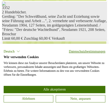
3352
2 Hundebücher.
Gerding: "Der Schweißhund, seine Zucht und Erziehung sowie
seine Führung und Arbeit ...", 2. vermehrte und verbesserte Auflage,
Neudamm 1904, 127 Seiten, im goldgeprägten Leineneinband. /
"Friess: "Der deutsche Wachtelhund", Neudamm 1921, 208 Seiten,
Broschur
Limit 60,00 €
Zuschlag 60,00 €
Verkauft
ANSEHEN
Deutsch
Datenschutzbestimmungen
3353
Wir verwenden Cookies
Konvolut Forstliteratur, 5 Bände.
Wir können diese zur Analyse unserer Besucherdaten platzieren, um unsere Webseite zu
Fürst: "Illustriertes Forst- und Jagdlexikon", Berlin 1888, 827
verbessern, personalisierte Inhalte anzuzeigen und Ihnen ein großartiges Webseiten-
Seiten. / Seibt: "Das Schälen des Rotwildes", Berlin 1911, 64
Erlebnis zu bieten. Für weitere Informationen zu den von uns verwendeten Cookies
Seiten./ Becker-Dillingen: "Die Ernährung des Waldes", Berlin
öffnen Sie die Einstellungen.
1939, 589 Seiten. / Vanselow: "Natürliche Verjüngung im
Wirtschaftswald", Radebeul 1949, 367 Seiten. / Brock:
"Katechismus des Forstschutz- und Hülfsdienstes", Tübingen 1897,
Alle akzeptieren
216 Seiten
Limit 60,00 €
Ablehnen
Nein, anpassen
ANSEHEN
Categories