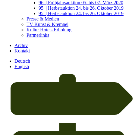
96. | Frühjahrsauktion 05. bis 07. März 2020
95. | Herbstauktion 24. bis 26. Oktober 2019
95. | Herbstauktion 24. bis 26. Oktober 2019
Presse & Medien
TV Kunst & Krempel
Kultur Hotels Erholung
Partnerlinks
Archiv
Kontakt
Deutsch
English