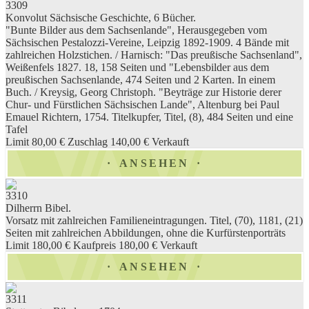
3309
Konvolut Sächsische Geschichte, 6 Bücher.
"Bunte Bilder aus dem Sachsenlande", Herausgegeben vom
Sächsischen Pestalozzi-Vereine, Leipzig 1892-1909. 4 Bände mit
zahlreichen Holzstichen. / Harnisch: "Das preußische Sachsenland",
Weißenfels 1827. 18, 158 Seiten und "Lebensbilder aus dem
preußischen Sachsenlande, 474 Seiten und 2 Karten. In einem
Buch. / Kreysig, Georg Christoph. "Beyträge zur Historie derer
Chur- und Fürstlichen Sächsischen Lande", Altenburg bei Paul
Emauel Richtern, 1754. Titelkupfer, Titel, (8), 484 Seiten und eine
Tafel
Limit 80,00 €
Zuschlag 140,00 €
Verkauft
ANSEHEN
3310
Dilherrn Bibel.
Vorsatz mit zahlreichen Familieneintragungen. Titel, (70), 1181, (21)
Seiten mit zahlreichen Abbildungen, ohne die Kurfürstenporträts
Limit 180,00 €
Kaufpreis 180,00 €
Verkauft
ANSEHEN
3311