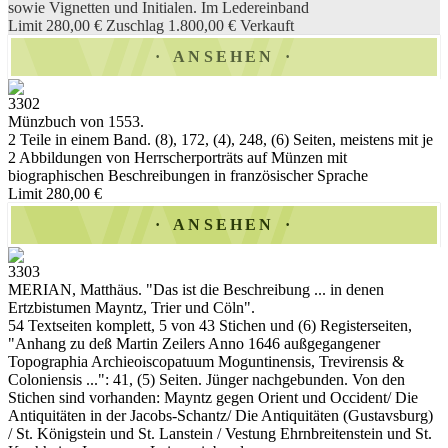
sowie Vignetten und Initialen. Im Ledereinband
Limit 280,00 €
Zuschlag 1.800,00 €
Verkauft
ANSEHEN
3302
Münzbuch von 1553.
2 Teile in einem Band. (8), 172, (4), 248, (6) Seiten, meistens mit je
2 Abbildungen von Herrscherporträts auf Münzen mit
biographischen Beschreibungen in französischer Sprache
Limit 280,00 €
ANSEHEN
3303
MERIAN, Matthäus. "Das ist die Beschreibung ... in denen
Ertzbistumen Mayntz, Trier und Cöln".
54 Textseiten komplett, 5 von 43 Stichen und (6) Registerseiten,
"Anhang zu deß Martin Zeilers Anno 1646 außgegangener
Topographia Archieoiscopatuum Moguntinensis, Trevirensis &
Coloniensis ...": 41, (5) Seiten. Jünger nachgebunden. Von den
Stichen sind vorhanden: Mayntz gegen Orient und Occident/ Die
Antiquitäten in der Jacobs-Schantz/ Die Antiquitäten (Gustavsburg)
/ St. Königstein und St. Lanstein / Vestung Ehrnbreitenstein und St.