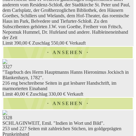
anderem vom Residenz-Schloß, der Stadtkirche St. Peter und Paul,
dem Carlsplatz, der Großherzoglichen Bibliothek, den Häusern
Goethes, Schillers und Wielands, dem Hof-Theater, das roemische
Haus im Park, Belvedere und Tiefurter-Schloß. Zu den
Subscribenten gehörten J.W. von Goethe, Freiherr von Fritsch,
Nepomuk Hummel, Dr. Hufeland und andere. Halbleineneinband
der Zeit
Limit 390,00 €
Zuschlag 550,00 €
Verkauft
ANSEHEN
3327
"Tagebuch des Herrn Hauptmanns Hanns Hieronimus Jockisch in
Blankenhayn, 1782".
216 eng beschreibene Seiten in gut lesbarer Handschrift, im
marmorierten Einaband
Limit 40,00 €
Zuschlag 330,00 €
Verkauft
ANSEHEN
3328
SCHLAGINWEIT, Emil. "Indien in Wort und Bild".
253 und 227 Seiten mit zahlreichen Stichen, im goldgeprägten
Prunkeinband