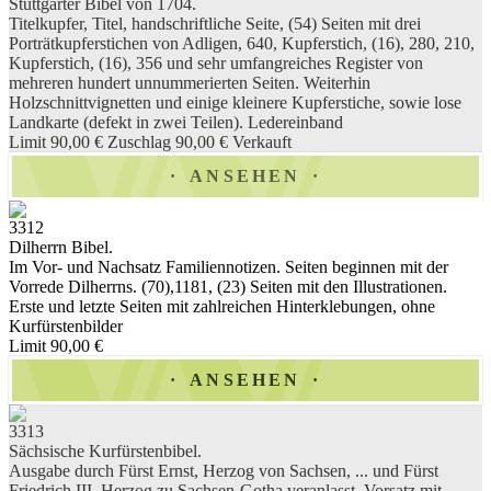
Stuttgarter Bibel von 1704.
Titelkupfer, Titel, handschriftliche Seite, (54) Seiten mit drei
Porträtkupferstichen von Adligen, 640, Kupferstich, (16), 280, 210,
Kupferstich, (16), 356 und sehr umfangreiches Register von
mehreren hundert unnummerierten Seiten. Weiterhin
Holzschnittvignetten und einige kleinere Kupferstiche, sowie lose
Landkarte (defekt in zwei Teilen). Ledereinband
Limit 90,00 €
Zuschlag 90,00 €
Verkauft
ANSEHEN
3312
Dilherrn Bibel.
Im Vor- und Nachsatz Familiennotizen. Seiten beginnen mit der
Vorrede Dilherrns. (70),1181, (23) Seiten mit den Illustrationen.
Erste und letzte Seiten mit zahlreichen Hinterklebungen, ohne
Kurfürstenbilder
Limit 90,00 €
ANSEHEN
3313
Sächsische Kurfürstenbibel.
Ausgabe durch Fürst Ernst, Herzog von Sachsen, ... und Fürst
Friedrich III, Herzog zu Sachsen-Gotha veranlasst. Vorsatz mit