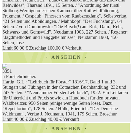
Rehwildes", Tharand 1891, 15 Seiten. / "Anordnung der fürstl.
Stolberg-Wernigerode'schen Kammer über Rothwildfütterung,
Fragment. / Caspaul: "Finessen vom Raubzeugfang", Selbstverlag,
421 Seiten und Abbildungen. / Mahnkopf: "Der Fuchsfang", 64
Seiten. / von Dombrowski: "Die Birsch(!) auf Rot-, Dam-, Reh-,
Schwarz- und Gemswild", Neudamm 1903, 227 Seiten. / Regener:
"Jagdmethoden und Fanggeheimnisse", Neudamm 1903, 450
Seiten, lose
Limit 60,00 €
Zuschlag 100,00 €
Verkauft
ANSEHEN
3351
5 Forstlehrbücher.
Hartig, G.L.: "Lehrbuch für Förster" 1816/17, Band 1 und 3,
Stuttgart und Tübingen in der Cottaschen Buchhandlung, 232 und
247 Seiten. / "Neudammer Förster-Lehrbuch", 1922. Ein Leitfaden
für Unterricht und Praxis sowie ein Handbuch für den privaten
Waldbesitzer. 950 Seiten (einige wenige Seiten lose). Dazu
"Repetitorium", 178 Seiten. / Hülle, Friedrich: "Der Deutsche
Waidmann", Verlag J. Neumann, 1941, 179 Seiten, Broschur
Limit 40,00 €
Zuschlag 40,00 €
Verkauft
ANSEHEN