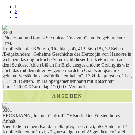
1
2
»
3300
"Necrologium Domus Saxonicae Coaevum" und beigebundener
Titel.
Kupferstich der Königin, Titelblatt, (4), 413, 56, (18), 32 Seiten.
/Beigebunden: "Geheime Geschichte der Hertzogin von Hanovre in
welchen das unglückliche Schicksahl dieser Printzeßin deren auf
dem Schlosse Ahlen biß an ihr Ende ausgestandene Gefängnis wie
auch das mit dem ihrentwegen ermordeten Graf Königsmarck
gehabte Verständnis ausführlich enthalten", 1734: Kupferstich, Titel,
(12), 288 Seiten. Im Halbpergamenteinband mit Rotschnitt
Limit 150,00 €
Zuschlag 150,00 €
Verkauft
ANSEHEN
3301
BECKMANN, Johann Christoff. "Historie Des Fürstenthums
Anhalt".
Vier Teile in einem Band. Titelkupfer, Titel, (12), 588 Seiten mit 4
Kupferstichen im Text, 29 ganzseitigen und 22 gefalteteten Tafel.