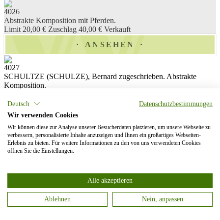
4026
Abstrakte Komposition mit Pferden.
Limit 20,00 €
Zuschlag 40,00 €
Verkauft
ANSEHEN
4027
SCHULTZE (SCHULZE), Bernard zugeschrieben. Abstrakte
Komposition.
Limit 1.800,00 €
Nicht verkauft
Deutsch
Datenschutzbestimmungen
ANSEHEN
Wir verwenden Cookies
Wir können diese zur Analyse unserer Besucherdaten platzieren, um unsere Webseite zu
Zeitplan
verbessern, personalisierte Inhalte anzuzeigen und Ihnen ein großartiges Webseiten-
Erlebnis zu bieten. Für weitere Informationen zu den von uns verwendeten Cookies
öffnen Sie die Einstellungen.
» HIER ansehen
Vorbesichtigung
Alle akzeptieren
20. bis 24. Februar | 10 bis 18 Uhr
Ablehnen
Nein, anpassen
FILTER ZURÜCKSETZEN
Categories